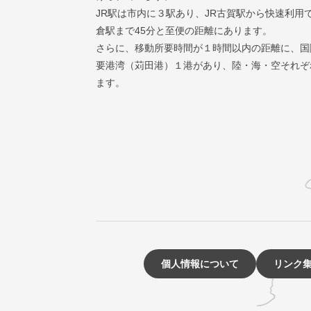
JR駅は市内に３駅あり、JR古賀駅から快速利用
倉駅まで45分と至便の距離にあります。
さらに、移動所要時間が１時間以内の距離に、国
要港湾（苅田港）１港があり、陸・海・空それぞ
ます。
個人情報について
リンク