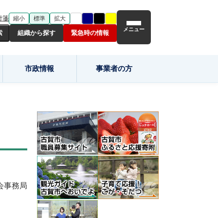
付箋
縮小
標準
拡大
メニュー
組織から探す
緊急時の情報
市政情報
事業者の方
会事務局