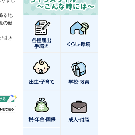
ありまし
係る地
境の健
が引き