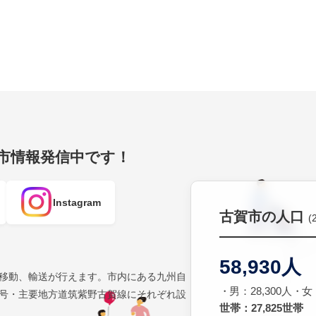
賀市情報発信中です！
Instagram
古賀市の人口
(
58,930人
移動、輸送が行えます。市内にある九州自
男：28,300人
女：
号・主要地方道筑紫野古賀線にそれぞれ設
世帯：27,825世帯