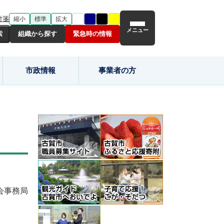
付箋
縮小
標準
拡大
メニュー
組織から探す
緊急時の情報
市政情報
事業者の方
会事務局