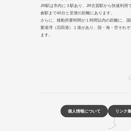
JR駅は市内に３駅あり、JR古賀駅から快速利用
倉駅まで45分と至便の距離にあります。
さらに、移動所要時間が１時間以内の距離に、国
要港湾（苅田港）１港があり、陸・海・空それぞ
ます。
個人情報について
リンク