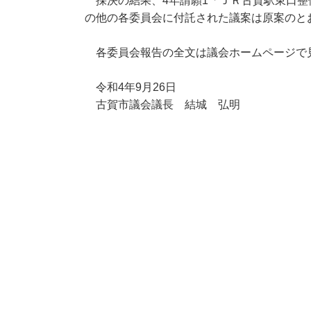
採決の結果、4年請願1「ＪＲ古賀駅東口整
の他の各委員会に付託された議案は原案のと
各委員会報告の全文は議会ホームページで
令和4年9月26日
古賀市議会議長 結城 弘明