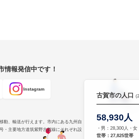
賀市情報発信中です！
Instagram
古賀市の人口
(
58,930人
移動、輸送が行えます。市内にある九州自
男：28,300人
女：
号・主要地方道筑紫野古賀線にそれぞれ設
世帯：27,825世帯