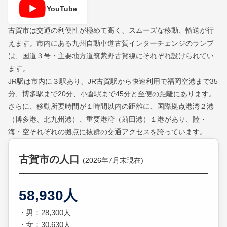
YouTube
古賀市は交通の利便性が極めて高く、スムーズな移動、輸送が行
えます。市内にある九州自動車道古賀インターチェンジのランプ
は、国道３号・主要地方道筑紫野古賀線にそれぞれ設けられてい
ます。
JR駅は市内に３駅あり、JR古賀駅から快速利用で福岡空港まで35
分、博多駅まで20分、小倉駅まで45分と至便の距離にあります。
さらに、移動所要時間が１時間以内の距離に、国際拠点港湾２港
（博多港、北九州港）、重要港湾（苅田港）１港があり、陸・
海・空それぞれの拠点に抜群の交通アクセスを誇っています。
古賀市の人口
(2026年7月末現在)
58,930人
男：28,300人
女：30,630人