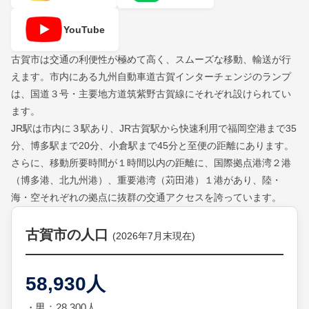
YouTube
古賀市は交通の利便性が極めて高く、スムーズな移動、輸送が行
えます。市内にある九州自動車道古賀インターチェンジのランプ
は、国道３号・主要地方道筑紫野古賀線にそれぞれ設けられてい
ます。
JR駅は市内に３駅あり、JR古賀駅から快速利用で福岡空港まで35
分、博多駅まで20分、小倉駅まで45分と至便の距離にあります。
さらに、移動所要時間が１時間以内の距離に、国際拠点港湾２港
（博多港、北九州港）、重要港湾（苅田港）１港があり、陸・
海・空それぞれの拠点に抜群の交通アクセスを誇っています。
古賀市の人口
(2026年7月末現在)
58,930人
男：28,300人