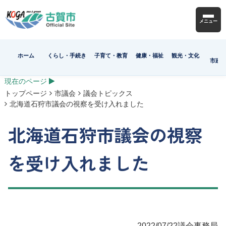
メニュー
ホーム
くらし・手続き
子育て・教育
健康・福祉
観光・文化
市政
現在のページ
トップページ
市議会
議会トピックス
北海道石狩市議会の視察を受け入れました
北海道石狩市議会の視察
を受け入れました
2022/07/22
議会事務局