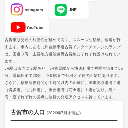
Instagram
LINE
YouTube
古賀市は交通の利便性が極めて高く、スムーズな移動、輸送が行
えます。市内にある九州自動車道古賀インターチェンジのランプ
は、国道３号・主要地方道筑紫野古賀線にそれぞれ設けられてい
ます。
JR駅は市内に３駅あり、JR古賀駅から快速利用で福岡空港まで35
分、博多駅まで20分、小倉駅まで45分と至便の距離にあります。
さらに、移動所要時間が１時間以内の距離に、国際拠点港湾２港
（博多港、北九州港）、重要港湾（苅田港）１港があり、陸・
海・空それぞれの拠点に抜群の交通アクセスを誇っています。
古賀市の人口
(2026年7月末現在)