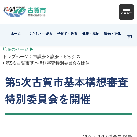
メニュー
ホーム
くらし・手続き
子育て・教育
健康・福祉
観光・文化
市政
現在のページ
トップページ
市議会
議会トピックス
第5次古賀市基本構想審査特別委員会を開催
第5次古賀市基本構想審査
特別委員会を開催
2021/11/17
議会事務局