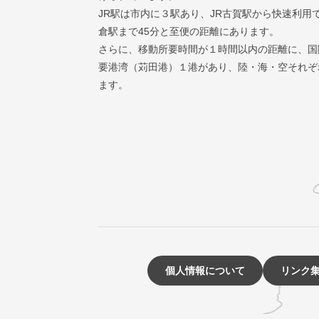
JR駅は市内に３駅あり、JR古賀駅から快速利用
倉駅まで45分と至便の距離にあります。
さらに、移動所要時間が１時間以内の距離に、国
要港湾（苅田港）１港があり、陸・海・空それぞ
ます。
個人情報について
リンク