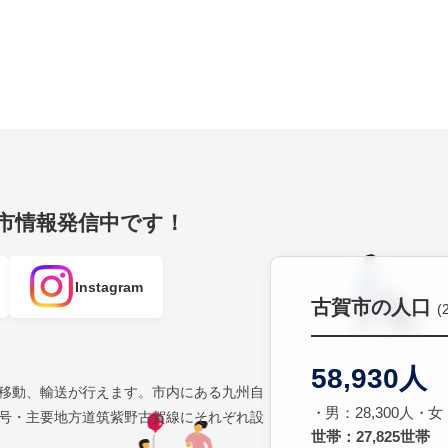
賀市情報発信中です！
Instagram
古賀市の人口
(
58,930人
移動、輸送が行えます。市内にある九州自
男：28,300人
女：
号・主要地方道筑紫野古賀線にそれぞれ設
世帯：27,825世帯