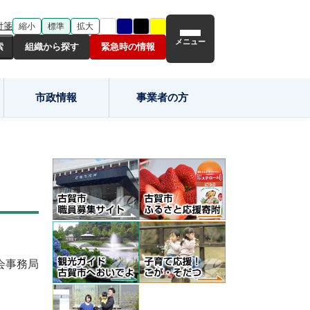
付箋
縮小
標準
拡大
メニュー
組織から探す
緊急時の情報
市政情報
事業者の方
会事務局