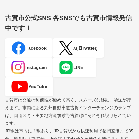
古賀市公式SNS
各SNSでも古賀市情報発信
中です！
Facebook
X(旧Twitter)
Instagram
LINE
YouTube
古賀市は交通の利便性が極めて高く、スムーズな移動、輸送が行
えます。市内にある九州自動車道古賀インターチェンジのランプ
は、国道３号・主要地方道筑紫野古賀線にそれぞれ設けられてい
ます。
JR駅は市内に３駅あり、JR古賀駅から快速利用で福岡空港まで35
分、博多駅まで20分、小倉駅まで45分と至便の距離にあります。