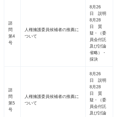
8月26
日 説明
8月28
諮
日 質
問
人権擁護委員候補者の推薦に
疑・（委
第4
ついて
員会付託
号
及び討論
省略）・
採決
8月26
日 説明
8月28
諮
日 質
問
人権擁護委員候補者の推薦に
疑・（委
第5
ついて
員会付託
号
及び討論