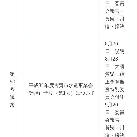
日 委員
会報告・
質疑・討
論・採決
8月26
日 説明
8月28
日 大綱
第
質疑・補
50
正予算審
平成31年度古賀市水道事業会
号
査特別委
計補正予算（第1号）について
議
員会付託
案
9月20
日 委員
会報告・
質疑・討
論・採決