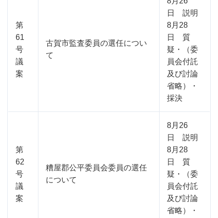
8月26
日 説明
第
8月28
61
日 質
古賀市監査委員の選任につい
号
疑・（委
て
議
員会付託
案
及び討論
省略）・
採決
8月26
日 説明
第
8月28
62
日 質
糟屋郡公平委員会委員の選任
号
疑・（委
について
議
員会付託
案
及び討論
省略）・