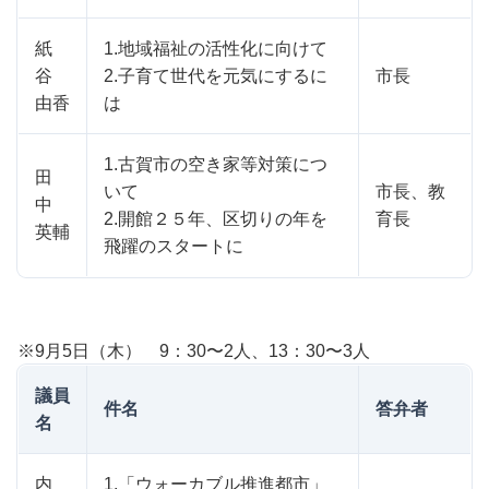
紙
1.地域福祉の活性化に向けて
谷
2.子育て世代を元気にするに
市長
由香
は
1.古賀市の空き家等対策につ
田
いて
市長、教
中
2.開館２５年、区切りの年を
育長
英輔
飛躍のスタートに
※9月5日（木） 9：30〜2人、13：30〜3人
議員
件名
答弁者
名
内
1.「ウォーカブル推進都市」