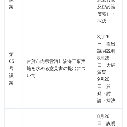
案
及び討論
省略）・
採決
8月26
日 提出
議員説明
第
8月28
65
古賀市内県営河川浚渫工事実
日 大綱
号
施を求める意見書の提出につ
質疑
議
いて
9月20
案
日 質
疑・討
論・採決
8月26
日 説明