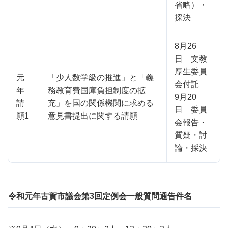
省略）・
採決
8月26
日 文教
厚生委員
元
「少人数学級の推進」と「義
会付託
年
務教育費国庫負担制度の拡
9月20
請
充」を国の関係機関に求める
日 委員
願1
意見書提出に関する請願
会報告・
質疑・討
論・採決
令和元年古賀市議会第3回定例会一般質問通告件名