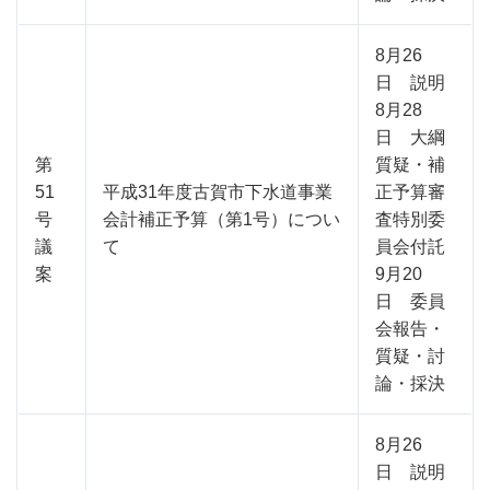
8月26
日 説明
8月28
日 大綱
第
質疑・補
51
平成31年度古賀市下水道事業
正予算審
号
会計補正予算（第1号）につい
査特別委
議
て
員会付託
案
9月20
日 委員
会報告・
質疑・討
論・採決
8月26
日 説明