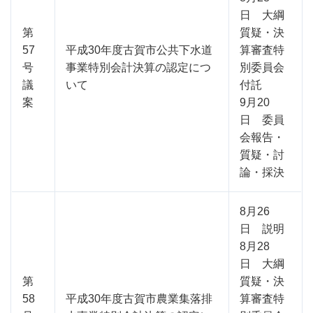
日 大綱
第
質疑・決
57
平成30年度古賀市公共下水道
算審査特
号
事業特別会計決算の認定につ
別委員会
議
いて
付託
案
9月20
日 委員
会報告・
質疑・討
論・採決
8月26
日 説明
8月28
日 大綱
第
質疑・決
58
平成30年度古賀市農業集落排
算審査特