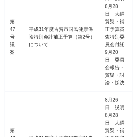
8月28
日 大綱
第
質疑・補
47
平成31年度古賀市国民健康保
正予算審
号
険特別会計補正予算（第2号）
査特別委
議
について
員会付託
案
9月20
日 委員
会報告・
質疑・討
論・採決
8月26
日 説明
8月28
日 大綱
第
質疑・補