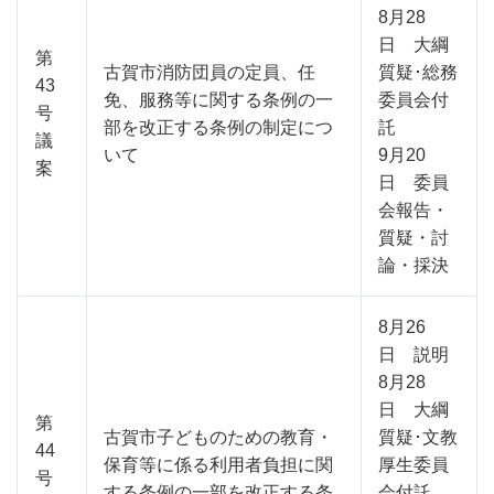
8月28
日 大綱
第
古賀市消防団員の定員、任
質疑･総務
43
免、服務等に関する条例の一
委員会付
号
部を改正する条例の制定につ
託
議
いて
9月20
案
日 委員
会報告・
質疑・討
論・採決
8月26
日 説明
8月28
日 大綱
第
古賀市子どものための教育・
質疑･文教
44
保育等に係る利用者負担に関
厚生委員
号
する条例の一部を改正する条
会付託