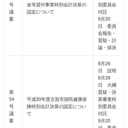
号
金等貸付事業特別会計決算の
別委員会
議
認定について
付託
案
9月20
日 委員
会報告・
質疑・討
論・採決
8月26
日 説明
8月28
日 大綱
第
質疑・決
54
平成30年度古賀市国民健康保
算審査特
号
険特別会計決算の認定につい
別委員会
議
て
付託
案
9月20
日 委員