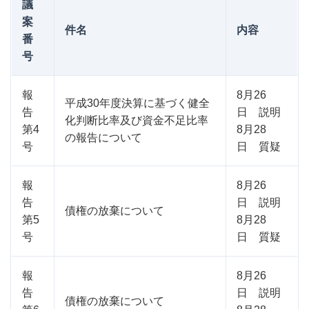
議
案
件名
内容
番
号
報
8月26
平成30年度決算に基づく健全
告
日 説明
化判断比率及び資金不足比率
第4
8月28
の報告について
号
日 質疑
報
8月26
告
日 説明
債権の放棄について
第5
8月28
号
日 質疑
報
8月26
告
日 説明
債権の放棄について