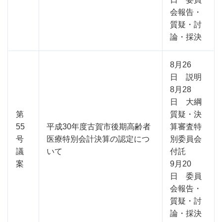
会報告・
質疑・討
論・採決
8月26
日 説明
8月28
日 大綱
第
質疑・決
55
平成30年度古賀市後期高齢者
算審査特
号
医療特別会計決算の認定につ
別委員会
議
いて
付託
案
9月20
日 委員
会報告・
質疑・討
論・採決