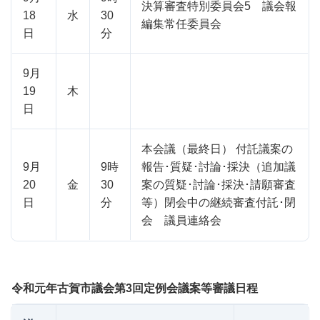
決算審査特別委員会5 議会報
18
水
30
編集常任委員会
日
分
9月
19
木
日
本会議（最終日） 付託議案の
9月
9時
報告･質疑･討論･採決（追加議
20
金
30
案の質疑･討論･採決･請願審査
日
分
等）閉会中の継続審査付託･閉
会 議員連絡会
令和元年古賀市議会第3回定例会議案等審議日程