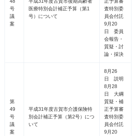
48
平成31年度古賀市後期高齢者
正予算審
号
医療特別会計補正予算（第1
査特別委
議
号）について
員会付託
案
9月20
日 委員
会報告・
質疑・討
論・採決
8月26
日 説明
8月28
日 大綱
第
質疑・補
49
平成31年度古賀市介護保険特
正予算審
号
別会計補正予算（第2号）につ
査特別委
議
いて
員会付託
案
9月20