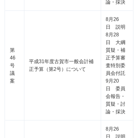
論・採決
8月26
日 説明
8月28
日 大綱
第
質疑・補
46
正予算審
平成31年度古賀市一般会計補
号
査特別委
正予算（第2号）について
議
員会付託
案
9月20
日 委員
会報告・
質疑・討
論・採決
8月26
日 説明