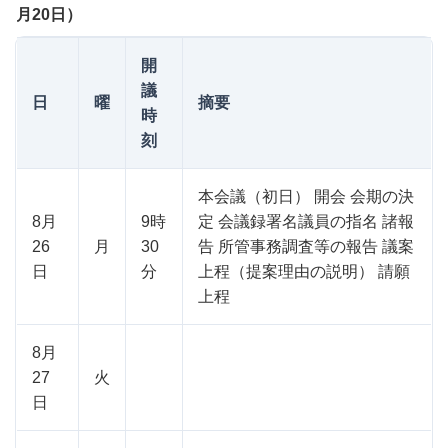
月20日）
開
議
日
曜
摘要
時
刻
本会議（初日） 開会 会期の決
8月
9時
定 会議録署名議員の指名 諸報
26
月
30
告 所管事務調査等の報告 議案
日
分
上程（提案理由の説明） 請願
上程
8月
27
火
日