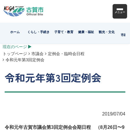
メニュー
ホーム
くらし・手続き
子育て・教育
健康・福祉
観光・文化
市政
現在のページ
トップページ
市議会
定例会・臨時会日程
令和元年第3回定例会
令和元年第3回定例会
2019/07/04
令和元年古賀市議会第3回定例会会期日程 （8月26日〜9