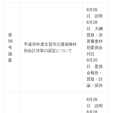
8月26
日 説明
8月28
日 大綱
第
質疑・決
56
算審査特
平成30年度古賀市介護保険特
号
別委員会
別会計決算の認定について
議
付託
案
9月20
日 委員
会報告・
質疑・討
論・採決
8月26
日 説明
8月28