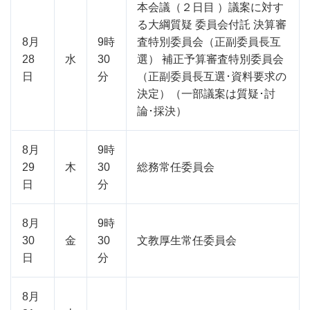
本会議（２日目 ）議案に対す
る大綱質疑 委員会付託 決算審
8月
9時
査特別委員会（正副委員長互
28
水
30
選） 補正予算審査特別委員会
日
分
（正副委員長互選･資料要求の
決定）（一部議案は質疑･討
論･採決）
8月
9時
29
木
30
総務常任委員会
日
分
8月
9時
30
金
30
文教厚生常任委員会
日
分
8月