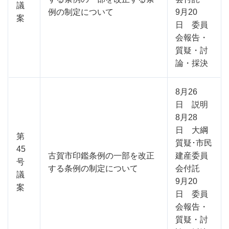
議
例の制定について
9月20
案
日 委員
会報告・
質疑・討
論・採決
8月26
日 説明
8月28
日 大綱
第
質疑･市民
45
古賀市印鑑条例の一部を改正
建産委員
号
する条例の制定について
会付託
議
9月20
案
日 委員
会報告・
質疑・討