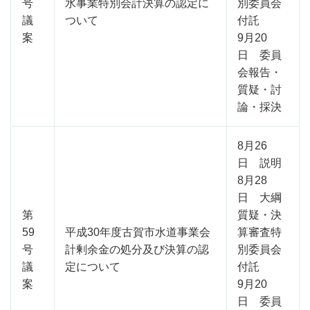
号
水事業特別会計決算の認定に
別委員会
議
ついて
付託
案
9月20
日 委員
会報告・
質疑・討
論・採決
8月26
日 説明
8月28
日 大綱
第
質疑・決
59
平成30年度古賀市水道事業会
算審査特
号
計剰余金の処分及び決算の認
別委員会
議
定について
付託
案
9月20
日 委員