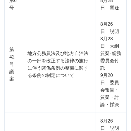
第6
8月28
号
日 質疑
8月26
日 説明
8月28
日 大綱
第
地方公務員法及び地方自治法
質疑･総務
42
の一部を改正する法律の施行
委員会付
号
に伴う関係条例の整備に関す
託
議
る条例の制定について
9月20
案
日 委員
会報告・
質疑・討
論・採決
8月26
日 説明