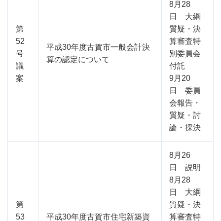
8月28
日 大綱
第
質疑・決
52
算審査特
平成30年度古賀市一般会計決
号
別委員会
算の認定について
議
付託
案
9月20
日 委員
会報告・
質疑・討
論・採決
8月26
日 説明
8月28
日 大綱
第
質疑・決
53
平成30年度古賀市住宅新築資
算審査特