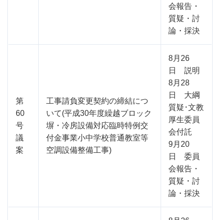
会報告・
質疑・討
論・採決
8月26
日 説明
8月28
日 大綱
第
工事請負変更契約の締結につ
質疑･文教
60
いて(平成30年度繰越ブロック
厚生委員
号
塀・冷房設備対応臨時特例交
会付託
議
付金事業小中学校普通教室等
9月20
案
空調設備整備工事)
日 委員
会報告・
質疑・討
論・採決