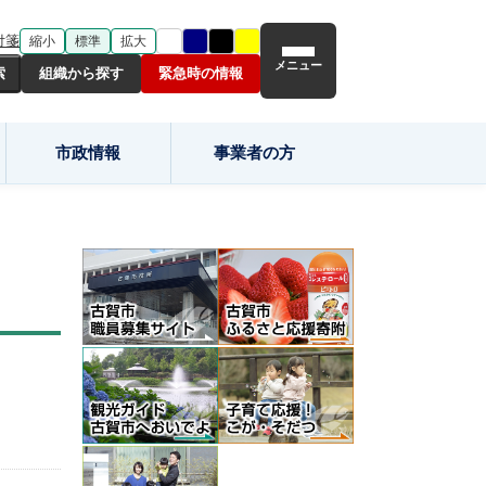
付箋
縮小
標準
拡大
メニュー
組織から探す
緊急時の情報
市政情報
事業者の方