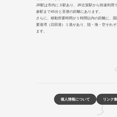
JR駅は市内に３駅あり、JR古賀駅から快速利用
倉駅まで45分と至便の距離にあります。
さらに、移動所要時間が１時間以内の距離に、国
要港湾（苅田港）１港があり、陸・海・空それぞ
ます。
個人情報について
リンク