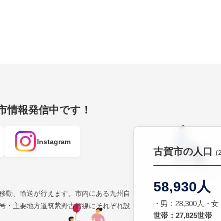
賀市情報発信中です！
Instagram
古賀市の人口
(
58,930人
移動、輸送が行えます。市内にある九州自
男：28,300人
女：
号・主要地方道筑紫野古賀線にそれぞれ設
世帯：27,825世帯