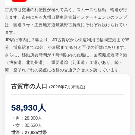
古賀市は交通の利便性が極めて高く、スムーズな移動、輸送が行
えます。市内にある九州自動車道古賀インターチェンジのランプ
は、国道３号・主要地方道筑紫野古賀線にそれぞれ設けられてい
ます。
JR駅は市内に３駅あり、JR古賀駅から快速利用で福岡空港まで35
分、博多駅まで20分、小倉駅まで45分と至便の距離にあります。
さらに、移動所要時間が１時間以内の距離に、国際拠点港湾２港
（博多港、北九州港）、重要港湾（苅田港）１港があり、陸・
海・空それぞれの拠点に抜群の交通アクセスを誇っています。
古賀市の人口
(2026年7月末現在)
58,930人
男：28,300人
女：30,630人
世帯：27,825世帯