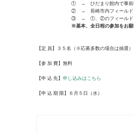
① → ひだまり館内で事前学習・
② → 長崎市内フィールドワ
③ → ①、②のフィールドワー
※基本、全日程の参加をお願
【定 員】３５名（※応募多数の場合は抽選）
【参 加 費】無料
【申 込 先】
申し込みはこちら
【申 込 期 限】６月５日（水）