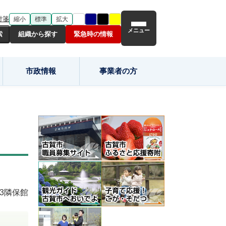
付箋
縮小
標準
拡大
メニュー
組織から探す
緊急時の情報
市政情報
事業者の方
3
隣保館