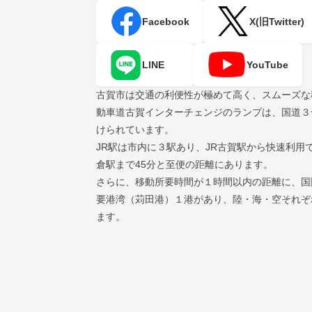
Facebook
X(旧Twitter)
LINE
YouTube
古賀市は交通の利便性が極めて高く、スムーズな
動車道古賀インターチェンジのランプは、国道３
けられています。
JR駅は市内に３駅あり、JR古賀駅から快速利用
倉駅まで45分と至便の距離にあります。
さらに、移動所要時間が１時間以内の距離に、国
要港湾（苅田港）１港があり、陸・海・空それぞ
ます。