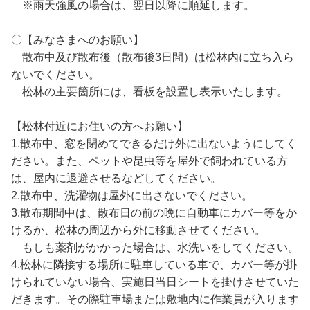
※雨天強風の場合は、翌日以降に順延します。
〇【みなさまへのお願い】
散布中及び散布後（散布後3日間）は松林内に立ち入ら
ないでください。
松林の主要箇所には、看板を設置し表示いたします。
【松林付近にお住いの方へお願い】
1.散布中、窓を閉めてできるだけ外に出ないようにしてく
ださい。また、ペットや昆虫等を屋外で飼われている方
は、屋内に退避させるなどしてください。
2.散布中、洗濯物は屋外に出さないでください。
3.散布期間中は、散布日の前の晩に自動車にカバー等をか
けるか、松林の周辺から外に移動させてください。
もしも薬剤がかかった場合は、水洗いをしてください。
4.松林に隣接する場所に駐車している車で、カバー等が掛
けられていない場合、実施日当日シートを掛けさせていた
だきます。その際駐車場または敷地内に作業員が入ります