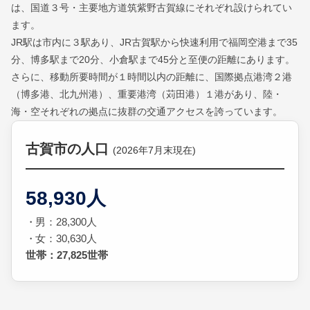
は、国道３号・主要地方道筑紫野古賀線にそれぞれ設けられてい
ます。
JR駅は市内に３駅あり、JR古賀駅から快速利用で福岡空港まで35
分、博多駅まで20分、小倉駅まで45分と至便の距離にあります。
さらに、移動所要時間が１時間以内の距離に、国際拠点港湾２港
（博多港、北九州港）、重要港湾（苅田港）１港があり、陸・
海・空それぞれの拠点に抜群の交通アクセスを誇っています。
古賀市の人口
(2026年7月末現在)
58,930人
男：28,300人
女：30,630人
世帯：27,825世帯