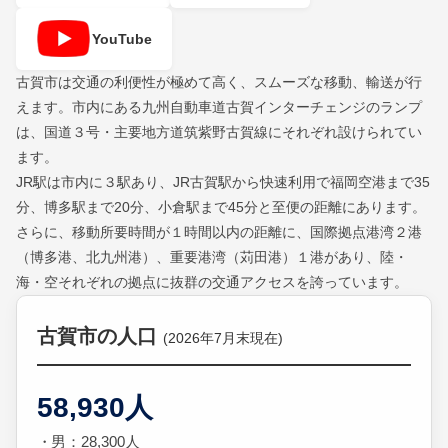
YouTube
古賀市は交通の利便性が極めて高く、スムーズな移動、輸送が行
えます。市内にある九州自動車道古賀インターチェンジのランプ
は、国道３号・主要地方道筑紫野古賀線にそれぞれ設けられてい
ます。
JR駅は市内に３駅あり、JR古賀駅から快速利用で福岡空港まで35
分、博多駅まで20分、小倉駅まで45分と至便の距離にあります。
さらに、移動所要時間が１時間以内の距離に、国際拠点港湾２港
（博多港、北九州港）、重要港湾（苅田港）１港があり、陸・
海・空それぞれの拠点に抜群の交通アクセスを誇っています。
古賀市の人口
(2026年7月末現在)
58,930人
男：28,300人