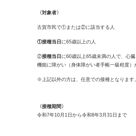
〈対象者〉
古賀市民で①または②に該当する人
①接種当日
に65歳以上の人
②
接種当日
に60歳以上65歳未満の人で、
機能に障がい（身体障がい者手帳一級程度）
※上記以外の方は、任意での接種となります
〈接種期間〉
令和7年10月1日から令和8年3月31日まで