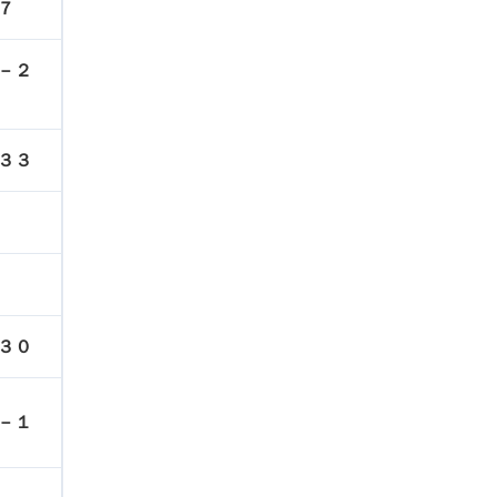
７
－２
３３
３０
－１