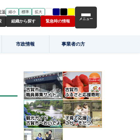
付箋
縮小
標準
拡大
メニュー
組織から探す
緊急時の情報
市政情報
事業者の方