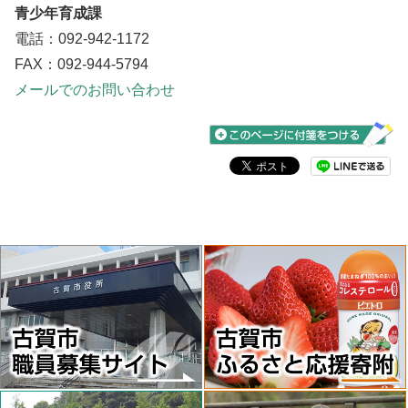
交
青少年育成課
通
電話：092-942-1172
ア
ししぶ駅西口すぐ
FAX：092-944-5794
ク
メールでのお問い合わせ
セ
ス
問
い
古賀市ししぶ児童センター「Funknock（フ
合
ァンノック）
わ
電話：092-942-6628
せ
先