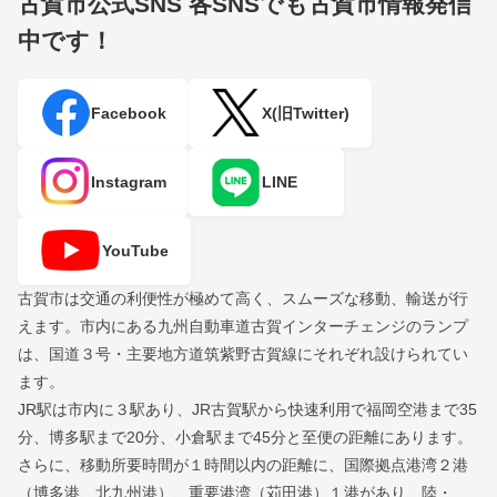
古賀市公式SNS
各SNSでも古賀市情報発信
中です！
Facebook
X(旧Twitter)
Instagram
LINE
YouTube
古賀市は交通の利便性が極めて高く、スムーズな移動、輸送が行
えます。市内にある九州自動車道古賀インターチェンジのランプ
は、国道３号・主要地方道筑紫野古賀線にそれぞれ設けられてい
ます。
JR駅は市内に３駅あり、JR古賀駅から快速利用で福岡空港まで35
分、博多駅まで20分、小倉駅まで45分と至便の距離にあります。
さらに、移動所要時間が１時間以内の距離に、国際拠点港湾２港
（博多港、北九州港）、重要港湾（苅田港）１港があり、陸・