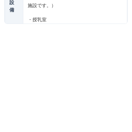
設
施設です。）
備
・授乳室
・イス式昇降機
・トイレ（多目的トイレあり）
・駐車場（専用駐車場あり）
利
毎週水曜日～月曜日 10時～20時（小学生
用
は18時）まで中高生は20時まで）
時
（乳幼児とその保護者は10時～17時まで）
間
毎週火曜日
祝日、年末年始（12月28日～1月4日）
休