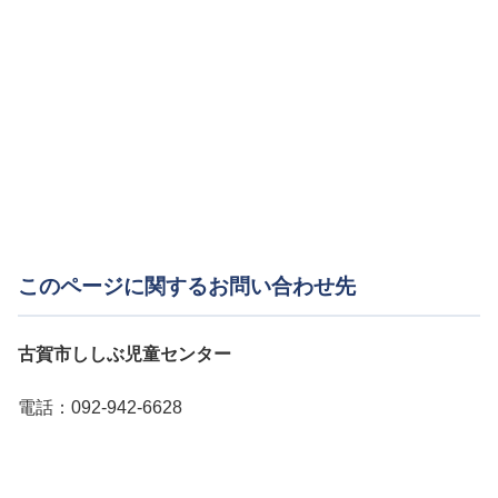
行事の関係で臨時休館となる日があります。
館
日
臨時休館日は、古賀市ホームページ情報ボッ
クス「古賀市からのお知らせ」でお知らせし
ます。
利
用
無料
料
このページに関するお問い合わせ先
金
利
古賀市ししぶ児童センター
用
ししぶ児童センター「Funknock（ファンノ
電話：092-942-6628
申
ック）」窓口にて受け付けます。
込