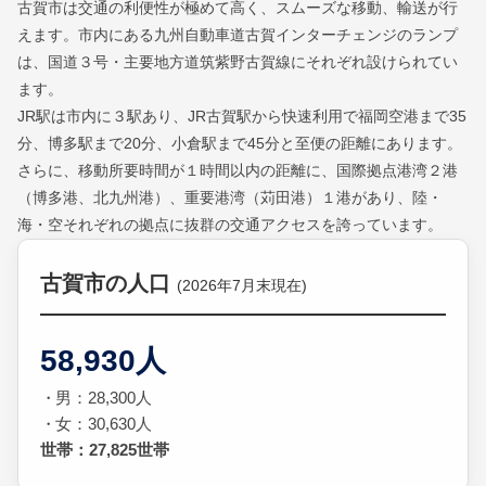
古賀市は交通の利便性が極めて高く、スムーズな移動、輸送が行
えます。市内にある九州自動車道古賀インターチェンジのランプ
は、国道３号・主要地方道筑紫野古賀線にそれぞれ設けられてい
ます。
JR駅は市内に３駅あり、JR古賀駅から快速利用で福岡空港まで35
分、博多駅まで20分、小倉駅まで45分と至便の距離にあります。
さらに、移動所要時間が１時間以内の距離に、国際拠点港湾２港
（博多港、北九州港）、重要港湾（苅田港）１港があり、陸・
海・空それぞれの拠点に抜群の交通アクセスを誇っています。
古賀市の人口
(2026年7月末現在)
58,930人
男：28,300人
女：30,630人
世帯：27,825世帯