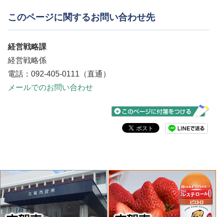
プレゼンテーション審
令和8年5月27日（水）
このページに関するお問い合わせ先
査
（予定）
経営戦略課
令和8年6月8日（月）（予
受託候補者選考結果通
経営戦略係
定）
知
電話：092-405-0111（直通）
メールでのお問い合わせ
令和8年6月中旬（予定）
契約締結