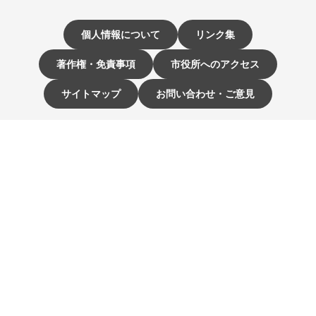
個人情報について
リンク集
著作権・免責事項
市役所へのアクセス
サイトマップ
お問い合わせ・ご意見
〒811-3192 福岡県古賀市駅東1-1-1
電話：092-942-1111（大代表）
市役所開庁時間 9時～16時
（土曜・日曜日、祝日、12月29日～1月3日は休み）
☰