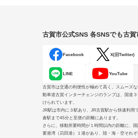
古賀市公式SNS
各SNSでも古
Facebook
X(旧Twitter)
LINE
YouTube
古賀市は交通の利便性が極めて高く、スムーズな
動車道古賀インターチェンジのランプは、国道３
けられています。
JR駅は市内に３駅あり、JR古賀駅から快速利用
倉駅まで45分と至便の距離にあります。
さらに、移動所要時間が１時間以内の距離に、国
要港湾（苅田港）１港があり、陸・海・空それぞ