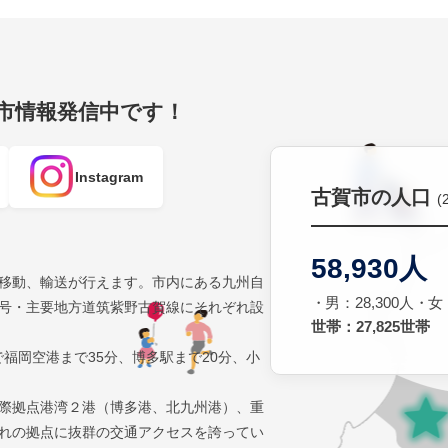
賀市情報発信中です！
Instagram
古賀市の人口
(
58,930人
移動、輸送が行えます。市内にある九州自
男：28,300人
女：
号・主要地方道筑紫野古賀線にそれぞれ設
世帯：27,825世帯
で福岡空港まで35分、博多駅まで20分、小
際拠点港湾２港（博多港、北九州港）、重
れの拠点に抜群の交通アクセスを誇ってい