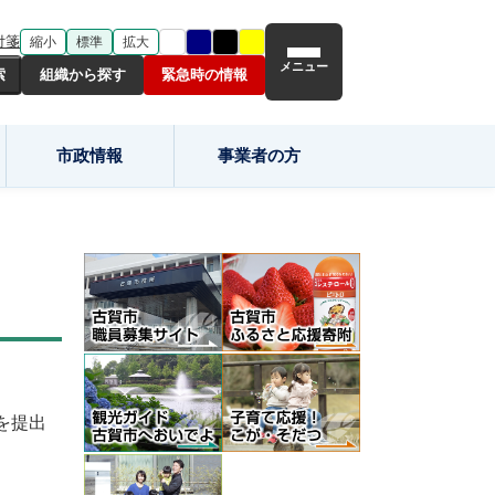
付箋
縮小
標準
拡大
メニュー
組織から探す
緊急時の情報
市政情報
事業者の方
を提出