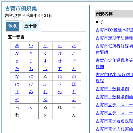
古賀市例規集
例規名称
内容現在 令和8年3月31日
■ て
体系
五十音
古賀市DX推進本部
五十音表
古賀市定期予防接種
あ
い
う
え
お
古賀市低所得妊婦初
付要綱
か
き
く
け
こ
古賀市定年退職者等
さ
し
す
せ
そ
規則
た
ち
つ
て
と
古賀市DV対策庁内
な
に
ぬ
ね
の
規程
は
ひ
ふ
へ
ほ
古賀市手数料条例
ま
み
む
め
も
古賀市手数料条例施
や
ゆ
よ
古賀市立テニスコー
ら
り
る
れ
ろ
古賀市立テニスコー
わ
を
ん
古賀市電子署名規程
古賀市電子入札実施