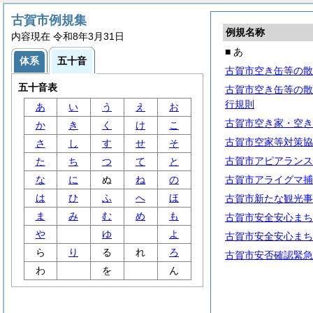
古賀市例規集
例規名称
内容現在 令和8年3月31日
■ あ
体系
五十音
古賀市空き缶等の散
五十音表
古賀市空き缶等の散
行規則
あ
い
う
え
お
古賀市空き家・空き
か
き
く
け
こ
古賀市空家等対策協
さ
し
す
せ
そ
古賀市アピアランス
た
ち
つ
て
と
な
に
ぬ
ね
の
古賀市アライグマ捕
は
ひ
ふ
へ
ほ
古賀市新たな観光事
ま
み
む
め
も
古賀市安全安心まち
や
ゆ
よ
古賀市安全安心まち
ら
り
る
れ
ろ
古賀市安否確認緊急
わ
を
ん