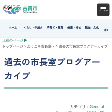
メニュー
ホーム
くらし・手続き
子育て・教育
健康・福祉
観光・文化
市政
現在のページ
トップページ
ようこそ市長室へ
過去の市長室ブログアーカイブ
過去の市長室ブログアー
カイブ
カテゴリ：
General
｜