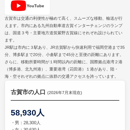
YouTube
古賀市は交通の利便性が極めて高く、スムーズな移動、輸送が行
えます。市内にある九州自動車道古賀インターチェンジのランプ
は、国道３号・主要地方道筑紫野古賀線にそれぞれ設けられてい
ます。
JR駅は市内に３駅あり、JR古賀駅から快速利用で福岡空港まで35
分、博多駅まで20分、小倉駅まで45分と至便の距離にあります。
さらに、移動所要時間が１時間以内の距離に、国際拠点港湾２港
（博多港、北九州港）、重要港湾（苅田港）１港があり、陸・
海・空それぞれの拠点に抜群の交通アクセスを誇っています。
古賀市の人口
(2026年7月末現在)
58,930人
男：28,300人
女：30,630人