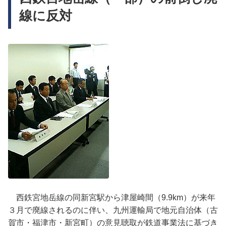
線に反対
西鉄宮地岳線の同新宮駅から津屋崎間（9.9km）が来年
３月で廃線されるのに伴い、九州運輸局で地元自治体（古
賀市・福津市・新宮町）の意見聴取が鉄道事業法に基づき