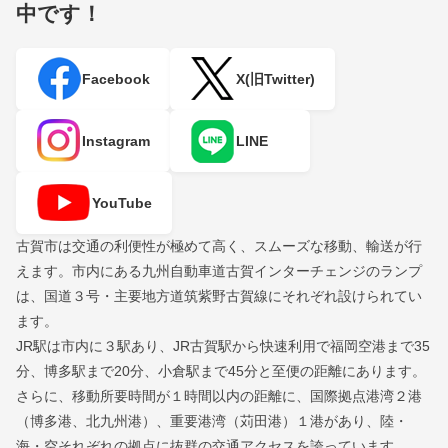
中です！
Facebook
X(旧Twitter)
Instagram
LINE
YouTube
古賀市は交通の利便性が極めて高く、スムーズな移動、輸送が行
えます。市内にある九州自動車道古賀インターチェンジのランプ
は、国道３号・主要地方道筑紫野古賀線にそれぞれ設けられてい
ます。
JR駅は市内に３駅あり、JR古賀駅から快速利用で福岡空港まで35
分、博多駅まで20分、小倉駅まで45分と至便の距離にあります。
さらに、移動所要時間が１時間以内の距離に、国際拠点港湾２港
（博多港、北九州港）、重要港湾（苅田港）１港があり、陸・
海・空それぞれの拠点に抜群の交通アクセスを誇っています。