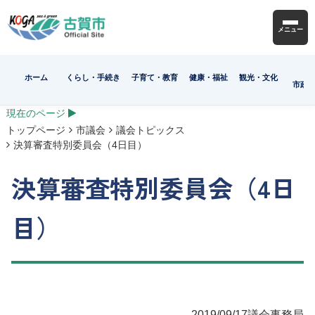
メニュー
ホーム
くらし・手続き
子育て・教育
健康・福祉
観光・文化
市政
現在のページ
トップページ
市議会
議会トピックス
決算審査特別委員会（4日目）
決算審査特別委員会（4日
目）
2019/09/17
議会事務局