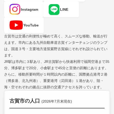
Instagram
LINE
YouTube
古賀市は交通の利便性が極めて高く、スムーズな移動、輸送が行
えます。市内にある九州自動車道古賀インターチェンジのランプ
は、国道３号・主要地方道筑紫野古賀線にそれぞれ設けられてい
ます。
JR駅は市内に３駅あり、JR古賀駅から快速利用で福岡空港まで35
分、博多駅まで20分、小倉駅まで45分と至便の距離にあります。
さらに、移動所要時間が１時間以内の距離に、国際拠点港湾２港
（博多港、北九州港）、重要港湾（苅田港）１港があり、陸・
海・空それぞれの拠点に抜群の交通アクセスを誇っています。
古賀市の人口
(2026年7月末現在)