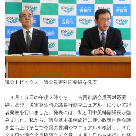
議会トピックス 議会災害対応要綱を発表
４月１５日の午後２時から、「古賀市議会災害対応要
綱」及び「災害発生時の議員行動マニュアル」について記
者発表を行いました。発表には、私と田中英輔副議長が臨
みました。私から、議会基本条例施行に伴い政策推進会議
を立ち上げそこで今回の要綱やマニュアルを検討し、３月
２４日の議会全員協議会で合意、４月１日から施行した経