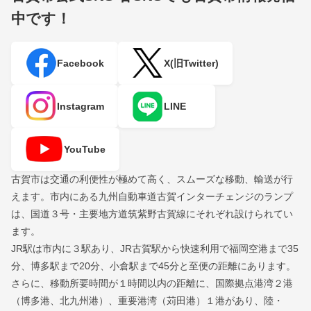
中です！
Facebook
X(旧Twitter)
Instagram
LINE
YouTube
古賀市は交通の利便性が極めて高く、スムーズな移動、輸送が行
えます。市内にある九州自動車道古賀インターチェンジのランプ
は、国道３号・主要地方道筑紫野古賀線にそれぞれ設けられてい
ます。
JR駅は市内に３駅あり、JR古賀駅から快速利用で福岡空港まで35
分、博多駅まで20分、小倉駅まで45分と至便の距離にあります。
さらに、移動所要時間が１時間以内の距離に、国際拠点港湾２港
（博多港、北九州港）、重要港湾（苅田港）１港があり、陸・