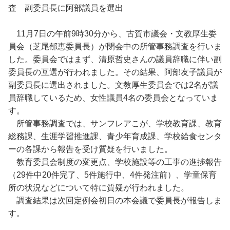
査 副委員長に阿部議員を選出
11月7日の午前9時30分から、古賀市議会・文教厚生委
員会（芝尾郁恵委員長）が閉会中の所管事務調査を行いま
した。委員会ではまず、清原哲史さんの議員辞職に伴い副
委員長の互選が行われました。その結果、阿部友子議員が
副委員長に選出されました。文教厚生委員会では2名が議
員辞職しているため、女性議員4名の委員会となっていま
す。
所管事務調査では、サンフレアこが、学校教育課、教育
総務課、生涯学習推進課、青少年育成課、学校給食センタ
ーの各課から報告を受け質疑を行いました。
教育委員会制度の変更点、学校施設等の工事の進捗報告
（29件中20件完了、5件施行中、4件発注前）、学童保育
所の状況などについて特に質疑が行われました。
調査結果は次回定例会初日の本会議で委員長が報告しま
す。