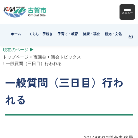
メニュー
ホーム
くらし・手続き
子育て・教育
健康・福祉
観光・文化
市政
現在のページ
トップページ
市議会
議会トピックス
一般質問（三日目）行われる
一般質問（三日目）行わ
れる
2014/09/10
議会事務局