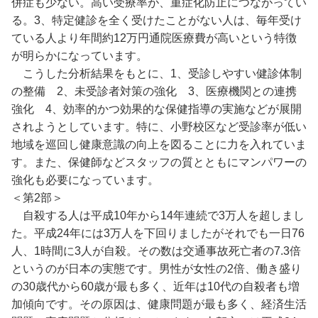
併症も少ない。高い受療率が、重症化防止につながってい
る。3、特定健診を全く受けたことがない人は、毎年受け
ている人より年間約12万円通院医療費が高いという特徴
が明らかになっています。
こうした分析結果をもとに、1、受診しやすい健診体制
の整備 2、未受診者対策の強化 3、医療機関との連携
強化 4、効率的かつ効果的な保健指導の実施などが展開
されようとしています。特に、小野校区など受診率が低い
地域を巡回し健康意識の向上を図ることに力を入れていま
す。また、保健師などスタッフの質とともにマンパワーの
強化も必要になっています。
＜第2部＞
自殺する人は平成10年から14年連続で3万人を超しまし
た。平成24年には3万人を下回りましたがそれでも一日76
人、1時間に3人が自殺。その数は交通事故死亡者の7.3倍
というのが日本の実態です。男性が女性の2倍、働き盛り
の30歳代から60歳が最も多く、近年は10代の自殺者も増
加傾向です。その原因は、健康問題が最も多く、経済生活