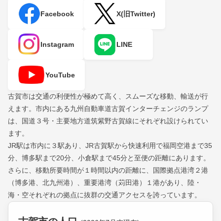
Facebook
X(旧Twitter)
Instagram
LINE
YouTube
古賀市は交通の利便性が極めて高く、スムーズな移動、輸送が行
えます。市内にある九州自動車道古賀インターチェンジのランプ
は、国道３号・主要地方道筑紫野古賀線にそれぞれ設けられてい
ます。
JR駅は市内に３駅あり、JR古賀駅から快速利用で福岡空港まで35
分、博多駅まで20分、小倉駅まで45分と至便の距離にあります。
さらに、移動所要時間が１時間以内の距離に、国際拠点港湾２港
（博多港、北九州港）、重要港湾（苅田港）１港があり、陸・
海・空それぞれの拠点に抜群の交通アクセスを誇っています。