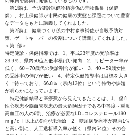
の職員を講師に開催しているものです。
第1部は、予防健診課健診指導係の荒牧係長（保健
師）、村上保健師が市民の健康の実態と課題について豊富
なデータをもとに講義してくれました。
第2部は、健康づくり係の中村参事補佐が自殺予防対
策、ゲートキーパーの役割について講義してくれました。
＜第1部＞
特定健診・保健指導では、1、平成23年度の受診率は
23.9％、県内50位と低率横ばい傾向 2、リピーター率が
低く、60～70歳代の受診割合が低い 3、40～59歳女性
の受診率の伸びが低い 4、特定保健指導率は目標を大き
く上待っており、66.8％（県内12位）という特徴や課題
が明らかになっています。
特定健診結果と医療費から見えてきたことは、1、虚血
性心疾患や脳血管疾患の最大危険因子である中等度～重度
高血圧の人の6割、治療が必要なLDLコレステロール180
ｍｇ/ｄｌ以上の9割が未治療 2、糖尿病受療率が県内1位
と高い割に、人工透析導入率が低く（県内54位）その合