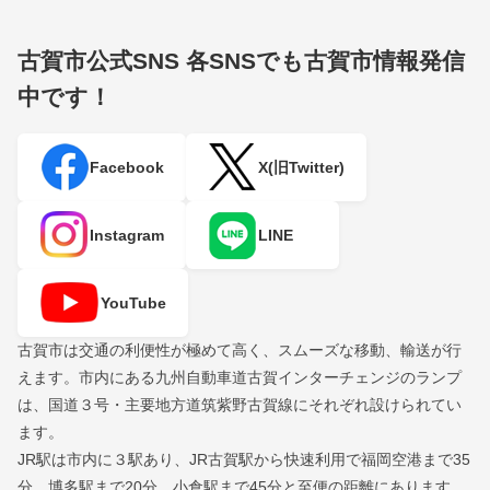
古賀市公式SNS
各SNSでも古賀市情報発信
中です！
Facebook
X(旧Twitter)
Instagram
LINE
YouTube
古賀市は交通の利便性が極めて高く、スムーズな移動、輸送が行
えます。市内にある九州自動車道古賀インターチェンジのランプ
は、国道３号・主要地方道筑紫野古賀線にそれぞれ設けられてい
ます。
JR駅は市内に３駅あり、JR古賀駅から快速利用で福岡空港まで35
分、博多駅まで20分、小倉駅まで45分と至便の距離にあります。