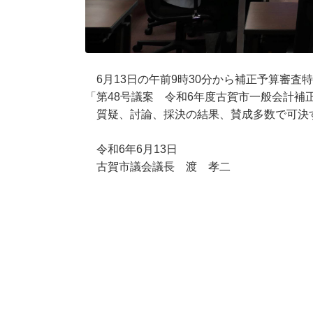
6月13日の午前9時30分から補正予算審査
「第48号議案 令和6年度古賀市一般会計補
質疑、討論、採決の結果、賛成多数で可決
令和6年6月13日
古賀市議会議長 渡 孝二