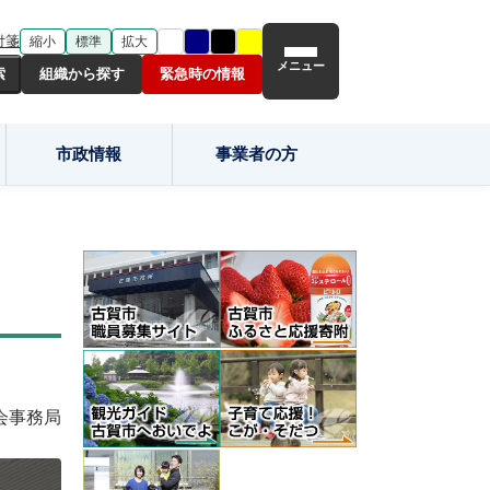
付箋
縮小
標準
拡大
メニュー
組織から探す
緊急時の情報
市政情報
事業者の方
会事務局