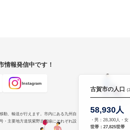
賀市情報発信中です！
Instagram
古賀市の人口
(
58,930人
移動、輸送が行えます。市内にある九州自
男：28,300人
女：
号・主要地方道筑紫野古賀線にそれぞれ設
世帯：27,825世帯