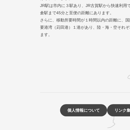
JR駅は市内に３駅あり、JR古賀駅から快速利用
倉駅まで45分と至便の距離にあります。
さらに、移動所要時間が１時間以内の距離に、国
要港湾（苅田港）１港があり、陸・海・空それぞ
ます。
個人情報について
リンク