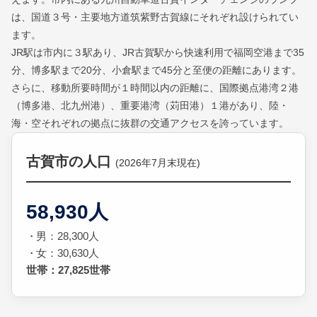
は、国道３号・主要地方道筑紫野古賀線にそれぞれ設けられてい
ます。
JR駅は市内に３駅あり、JR古賀駅から快速利用で福岡空港まで35
分、博多駅まで20分、小倉駅まで45分と至便の距離にあります。
さらに、移動所要時間が１時間以内の距離に、国際拠点港湾２港
（博多港、北九州港）、重要港湾（苅田港）１港があり、陸・
海・空それぞれの拠点に抜群の交通アクセスを誇っています。
古賀市の人口
(2026年7月末現在)
58,930人
男：28,300人
女：30,630人
世帯：27,825世帯