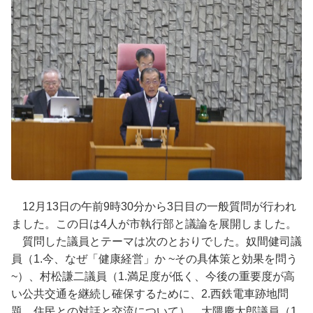
12月13日の午前9時30分から3日目の一般質問が行われ
ました。この日は4人が市執行部と議論を展開しました。
質問した議員とテーマは次のとおりでした。奴間健司議
員（1.今、なぜ「健康経営」か ~その具体策と効果を問う
~）、村松謙二議員（1.満足度が低く、今後の重要度が高
い公共交通を継続し確保するために、2.西鉄電車跡地問
題、住民との対話と交流について）、大隈慶太郎議員（1.