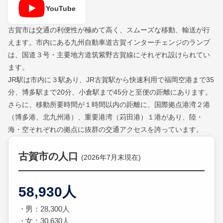
YouTube
古賀市は交通の利便性が極めて高く、スムーズな移動、輸送が行
えます。市内にある九州自動車道古賀インターチェンジのランプ
は、国道３号・主要地方道筑紫野古賀線にそれぞれ設けられてい
ます。
JR駅は市内に３駅あり、JR古賀駅から快速利用で福岡空港まで35
分、博多駅まで20分、小倉駅まで45分と至便の距離にあります。
さらに、移動所要時間が１時間以内の距離に、国際拠点港湾２港
（博多港、北九州港）、重要港湾（苅田港）１港があり、陸・
海・空それぞれの拠点に抜群の交通アクセスを誇っています。
古賀市の人口
(2026年7月末現在)
58,930人
男：28,300人
女：30,630人