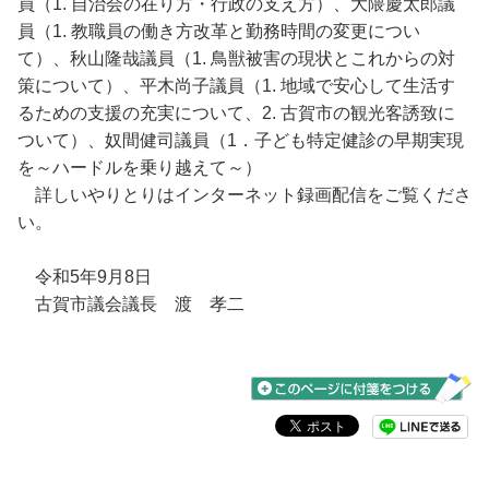
員（1. 自治会の在り方・行政の支え方）、大隈慶太郎議
員（1. 教職員の働き方改革と勤務時間の変更につい
て）、秋山隆哉議員（1. 鳥獣被害の現状とこれからの対
策について）、平木尚子議員（1. 地域で安心して生活す
るための支援の充実について、2. 古賀市の観光客誘致に
ついて）、奴間健司議員（1．子ども特定健診の早期実現
を～ハードルを乗り越えて～）
詳しいやりとりはインターネット録画配信をご覧くださ
い。
令和5年9月8日
古賀市議会議長 渡 孝二