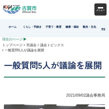
メニュー
ホーム
くらし・手続き
子育て・教育
健康・福祉
観光・文化
市政
現在のページ
トップページ
市議会
議会トピックス
一般質問5人が議論を展開
一般質問5人が議論を展開
2021/09/02
議会事務局