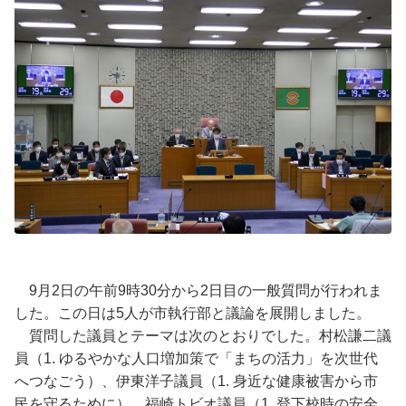
9月2日の午前9時30分から2日目の一般質問が行われま
した。この日は5人が市執行部と議論を展開しました。
質問した議員とテーマは次のとおりでした。村松謙二議
員（1. ゆるやかな人口増加策で「まちの活力」を次世代
へつなごう）、伊東洋子議員（1. 身近な健康被害から市
民を守るために）、福崎トビオ議員（1. 登下校時の安全