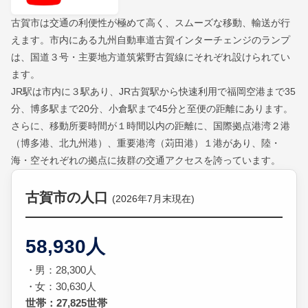
古賀市は交通の利便性が極めて高く、スムーズな移動、輸送が行
えます。市内にある九州自動車道古賀インターチェンジのランプ
は、国道３号・主要地方道筑紫野古賀線にそれぞれ設けられてい
ます。
JR駅は市内に３駅あり、JR古賀駅から快速利用で福岡空港まで35
分、博多駅まで20分、小倉駅まで45分と至便の距離にあります。
さらに、移動所要時間が１時間以内の距離に、国際拠点港湾２港
（博多港、北九州港）、重要港湾（苅田港）１港があり、陸・
海・空それぞれの拠点に抜群の交通アクセスを誇っています。
古賀市の人口
(2026年7月末現在)
58,930人
男：28,300人
女：30,630人
世帯：27,825世帯