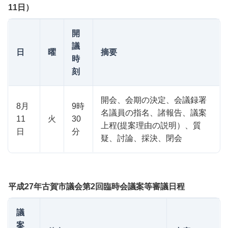
11日）
開
議
日
曜
摘要
時
刻
開会、会期の決定、会議録署
8月
9時
名議員の指名、諸報告、議案
11
火
30
上程(提案理由の説明）、質
日
分
疑、討論、採決、閉会
平成27年古賀市議会第2回臨時会議案等審議日程
議
案