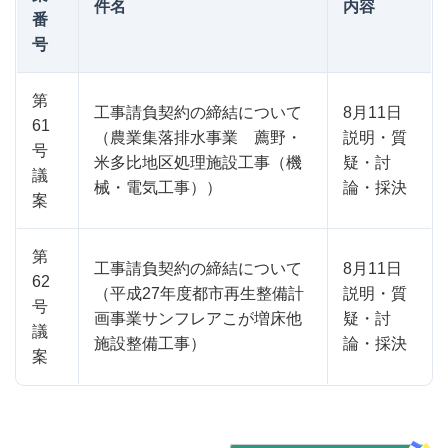
件名
内容
番
号
第
工事請負契約の締結について
8月11日
61
（農業集落排水事業 薦野・
説明・質
号
米多比地区処理施設工事（機
疑・討
議
械・電気工事））
論・採決
案
第
工事請負契約の締結について
8月11日
62
（平成27年度都市再生整備計
説明・質
号
画事業サンフレアこが増床他
疑・討
議
施設整備工事）
論・採決
案