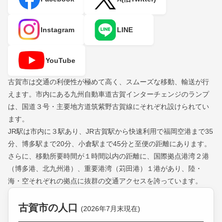
Instagram
LINE
YouTube
古賀市は交通の利便性が極めて高く、スムーズな移動、輸送が行
えます。市内にある九州自動車道古賀インターチェンジのランプ
は、国道３号・主要地方道筑紫野古賀線にそれぞれ設けられてい
ます。
JR駅は市内に３駅あり、JR古賀駅から快速利用で福岡空港まで35
分、博多駅まで20分、小倉駅まで45分と至便の距離にあります。
さらに、移動所要時間が１時間以内の距離に、国際拠点港湾２港
（博多港、北九州港）、重要港湾（苅田港）１港があり、陸・
海・空それぞれの拠点に抜群の交通アクセスを誇っています。
古賀市の人口
(2026年7月末現在)