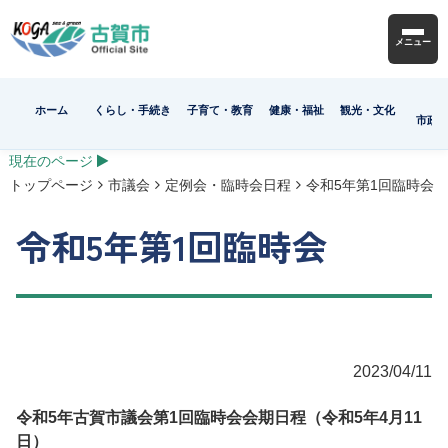
メニュー
ホーム
くらし・手続き
子育て・教育
健康・福祉
観光・文化
市政
現在のページ
トップページ
市議会
定例会・臨時会日程
令和5年第1回臨時会
令和5年第1回臨時会
2023/04/11
令和5年古賀市議会第1回臨時会会期日程（令和5年4月11
日）