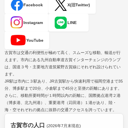
Facebook
X(旧Twitter)
Instagram
LINE
YouTube
古賀市は交通の利便性が極めて高く、スムーズな移動、輸送が行
えます。市内にある九州自動車道古賀インターチェンジのランプ
は、国道３号・主要地方道筑紫野古賀線にそれぞれ設けられてい
ます。
JR駅は市内に３駅あり、JR古賀駅から快速利用で福岡空港まで35
分、博多駅まで20分、小倉駅まで45分と至便の距離にあります。
さらに、移動所要時間が１時間以内の距離に、国際拠点港湾２港
（博多港、北九州港）、重要港湾（苅田港）１港があり、陸・
海・空それぞれの拠点に抜群の交通アクセスを誇っています。
古賀市の人口
(2026年7月末現在)