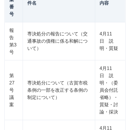
件名
内容
番
号
報
専決処分の報告について（交
4月11
告
通事故の債権に係る和解につ
日 説
第3
いて）
明・質疑
号
4月11
第
日 説
27
専決処分について（古賀市税
明・（委
号
条例の一部を改正する条例の
員会付託
議
制定について）
省略）・
案
質疑・討
論・採決
4月11