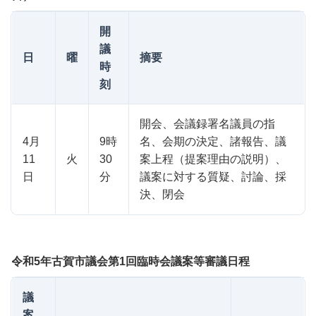
開
議
日
曜
摘要
時
刻
開会、会議録署名議員の指
4月
9時
名、会期の決定、諸報告、議
11
火
30
案上程（提案理由の説明）、
日
分
議案に対する質疑、討論、採
決、閉会
令和5年古賀市議会第1回臨時会議案等審議日程
議
案