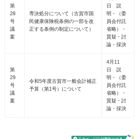
第
日 説
28
専決処分について（古賀市国
明・（委
号
民健康保険税条例の一部を改
員会付託
議
正する条例の制定について）
省略）・
案
質疑・討
論・採決
4月11
第
日 説
29
明・（委
令和5年度古賀市一般会計補正
号
員会付託
予算（第1号）について
議
省略）・
案
質疑・討
論・採決