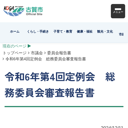
メニュー
ホーム
くらし・手続き
子育て・教育
健康・福祉
観光・文化
市政
現在のページ
トップページ
市議会
委員会報告書
令和6年第4回定例会 総務委員会審査報告書
令和6年第4回定例会 総
務委員会審査報告書