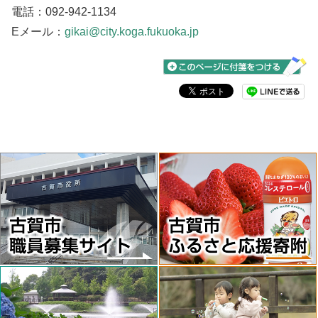
電話：092-942-1134
Eメール：
gikai@city.koga.fukuoka.jp