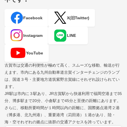
Facebook
X(旧Twitter)
Instagram
LINE
YouTube
古賀市は交通の利便性が極めて高く、スムーズな移動、輸送が行
えます。市内にある九州自動車道古賀インターチェンジのランプ
は、国道３号・主要地方道筑紫野古賀線にそれぞれ設けられてい
ます。
JR駅は市内に３駅あり、JR古賀駅から快速利用で福岡空港まで35
分、博多駅まで20分、小倉駅まで45分と至便の距離にあります。
さらに、移動所要時間が１時間以内の距離に、国際拠点港湾２港
（博多港、北九州港）、重要港湾（苅田港）１港があり、陸・
海・空それぞれの拠点に抜群の交通アクセスを誇っています。