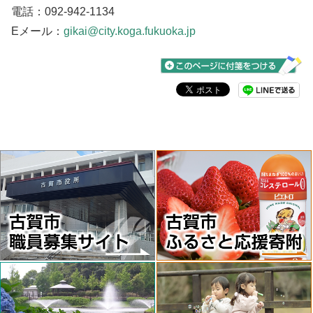
電話：092-942-1134
Eメール：
gikai@city.koga.fukuoka.jp