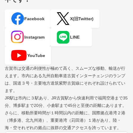
Facebook
X(旧Twitter)
Instagram
LINE
YouTube
古賀市は交通の利便性が極めて高く、スムーズな移動、輸送が行
えます。市内にある九州自動車道古賀インターチェンジのランプ
は、国道３号・主要地方道筑紫野古賀線にそれぞれ設けられてい
ます。
JR駅は市内に３駅あり、JR古賀駅から快速利用で福岡空港まで35
分、博多駅まで20分、小倉駅まで45分と至便の距離にあります。
さらに、移動所要時間が１時間以内の距離に、国際拠点港湾２港
（博多港、北九州港）、重要港湾（苅田港）１港があり、陸・
海・空それぞれの拠点に抜群の交通アクセスを誇っています。