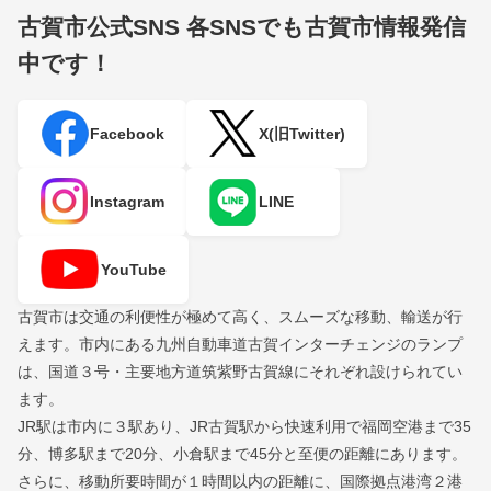
古賀市公式SNS
各SNSでも古賀市情報発信
中です！
Facebook
X(旧Twitter)
Instagram
LINE
YouTube
古賀市は交通の利便性が極めて高く、スムーズな移動、輸送が行
えます。市内にある九州自動車道古賀インターチェンジのランプ
は、国道３号・主要地方道筑紫野古賀線にそれぞれ設けられてい
ます。
JR駅は市内に３駅あり、JR古賀駅から快速利用で福岡空港まで35
分、博多駅まで20分、小倉駅まで45分と至便の距離にあります。
さらに、移動所要時間が１時間以内の距離に、国際拠点港湾２港