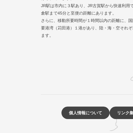
JR駅は市内に３駅あり、JR古賀駅から快速利用
倉駅まで45分と至便の距離にあります。
さらに、移動所要時間が１時間以内の距離に、国
要港湾（苅田港）１港があり、陸・海・空それぞ
ます。
個人情報について
リンク