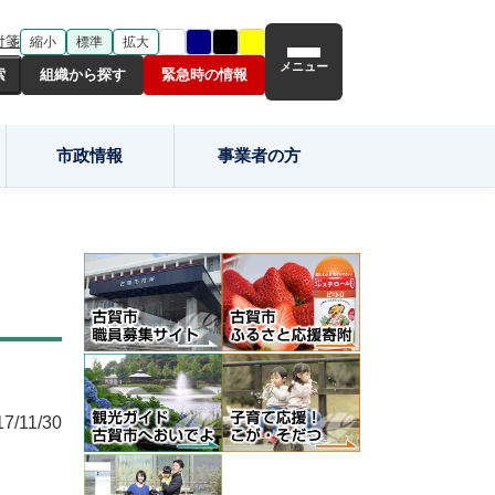
付箋
縮小
標準
拡大
メニュー
組織から探す
緊急時の情報
市政情報
事業者の方
17/11/30