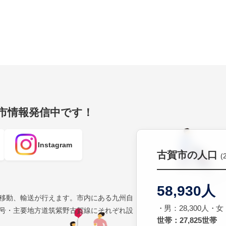
賀市情報発信中です！
Instagram
古賀市の人口
(
58,930人
移動、輸送が行えます。市内にある九州自
男：28,300人
女：
号・主要地方道筑紫野古賀線にそれぞれ設
世帯：27,825世帯