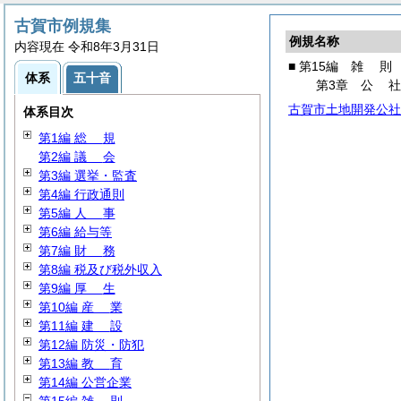
古賀市例規集
例規名称
内容現在 令和8年3月31日
■ 第15編
雑
則
体系
五十音
第3章
公
古賀市土地開発公社
体系目次
第1編
総
規
第2編
議
会
第3編 選挙・監査
第4編 行政通則
第5編
人
事
第6編 給与等
第7編
財
務
第8編 税及び税外収入
第9編
厚
生
第10編
産
業
第11編
建
設
第12編 防災・防犯
第13編
教
育
第14編 公営企業