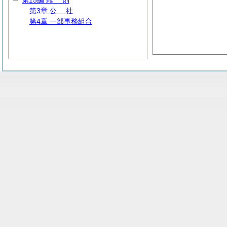
第15編
雑
則
第3章
公
社
第4章 一部事務組合