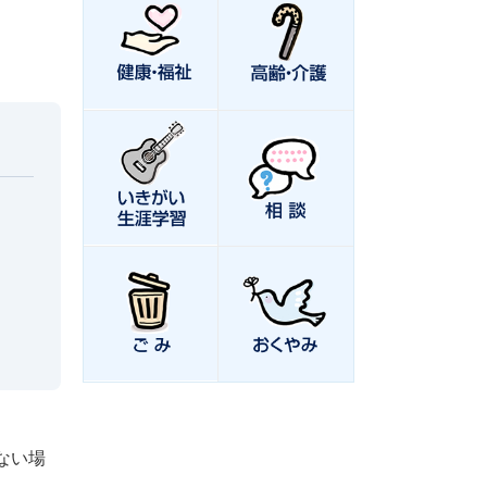
。
ない場