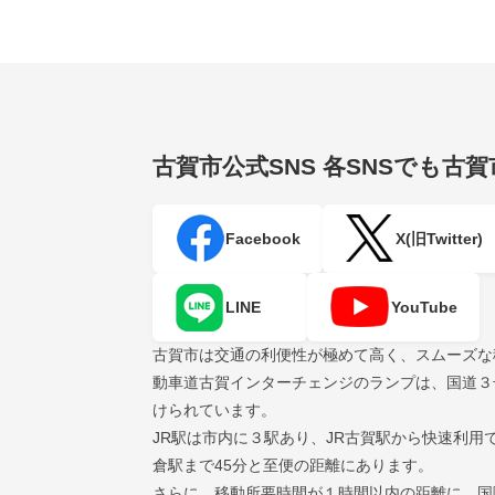
古賀市公式SNS
各SNSでも古
Facebook
X(旧Twitter)
LINE
YouTube
古賀市は交通の利便性が極めて高く、スムーズな
動車道古賀インターチェンジのランプは、国道３
けられています。
JR駅は市内に３駅あり、JR古賀駅から快速利用
倉駅まで45分と至便の距離にあります。
さらに、移動所要時間が１時間以内の距離に、国