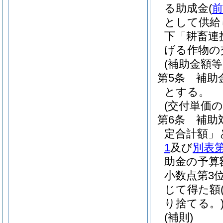
る助成金
(
前
として供給
下「耕畜連
げる作物の
(補助金額等
第5条
補助
とする。
(交付単価の
第6条
補助
定合計額」
1
及び
別表第
助金の予算
小数点第3
じて得た額
り捨てる。
(補則)