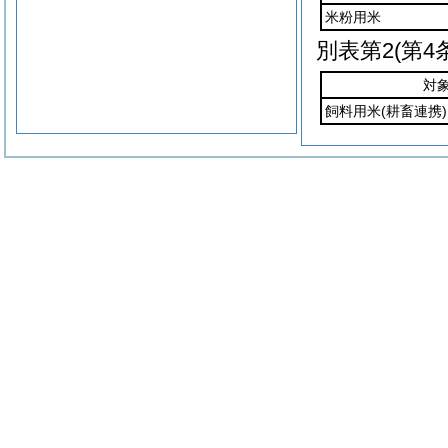
米粉用米
別表第2
(第4
対
飼料用米
(耕畜連携)