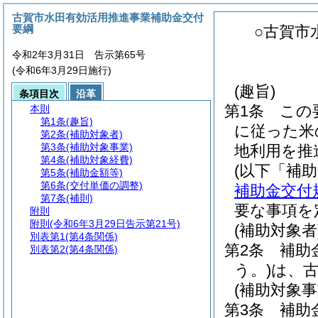
古賀市水田有効活用推進事業補助金交付
要綱
○古賀市
令和2年3月31日 告示第65号
(令和6年3月29日施行)
(趣旨)
条項目次
沿革
第1条
この
本則
第1条
(趣旨)
に従った米
第2条
(補助対象者)
第3条
(補助対象事業)
地利用を推
第4条
(補助対象経費)
(以下「補
第5条
(補助金額等)
第6条
(交付単価の調整)
補助金交付
第7条
(補則)
要な事項を
附則
附則
(令和6年3月29日告示第21号)
(補助対象者
別表第1
(第4条関係)
第2条
補助
別表第2
(第4条関係)
う。)
は、
(補助対象事
第3条
補助