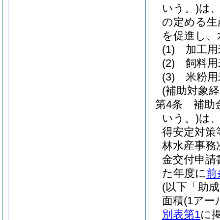
いう。)
は
の定める生
を促進し、
(1)
加工用
(2)
飼料用
(3)
米粉用
(補助対象経
第4条
補助
いう。)
は
得安定対策
林水産事務
金交付申請
た年度に
前
(以下「助
面積
(1ア
別表第1
に