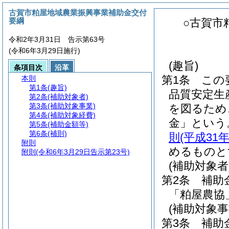
古賀市粕屋地域農業振興事業補助金交付
要綱
○古賀市
令和2年3月31日 告示第63号
(令和6年3月29日施行)
(趣旨)
条項目次
沿革
第1条
この
本則
第1条
(趣旨)
品質安定生
第2条
(補助対象者)
第3条
(補助対象事業)
を図るため
第4条
(補助対象経費)
金」という
第5条
(補助金額等)
第6条
(補則)
則
(平成31
附則
めるものと
附則
(令和6年3月29日告示第23号)
(補助対象者
第2条
補助
「粕屋農協
(補助対象事
第3条
補助