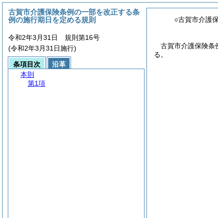
古賀市介護保険条例の一部を改正する条
例の施行期日を定める規則
○古賀市介護
令和2年3月31日 規則第16号
古賀市介護保険条
(令和2年3月31日施行)
る。
条項目次
沿革
本則
第1項