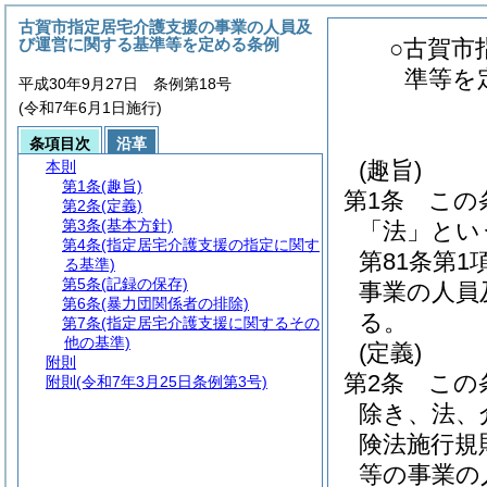
古賀市指定居宅介護支援の事業の人員及
び運営に関する基準等を定める条例
○古賀市
準等を
平成30年9月27日 条例第18号
(令和7年6月1日施行)
条項目次
沿革
(趣旨)
本則
第1条
(趣旨)
第1条
この
第2条
(定義)
第3条
(基本方針)
「法」とい
第4条
(指定居宅介護支援の指定に関す
第81条第
る基準)
第5条
(記録の保存)
事業の人員
第6条
(暴力団関係者の排除)
る。
第7条
(指定居宅介護支援に関するその
他の基準)
(定義)
附則
第2条
この
附則
(令和7年3月25日条例第3号)
除き、法、
険法施行規
等の事業の