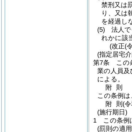
禁刑又は
り、又は
を経過し
(5)
法人で
れかに該
(改正(
(指定居宅
第7条
この
業の人員及
による。
附
則
この条例は
附
則
(
(施行期日)
1
この条例
(罰則の適