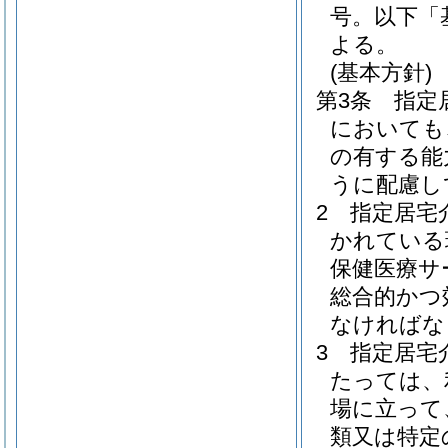
号。以下「
よる。
(基本方針)
第3条
指定
においても
の有する能
うに配慮し
2
指定居宅
かれている
保健医療サ
総合的かつ
なければな
3
指定居宅
たっては、
場に立って
類又は特定