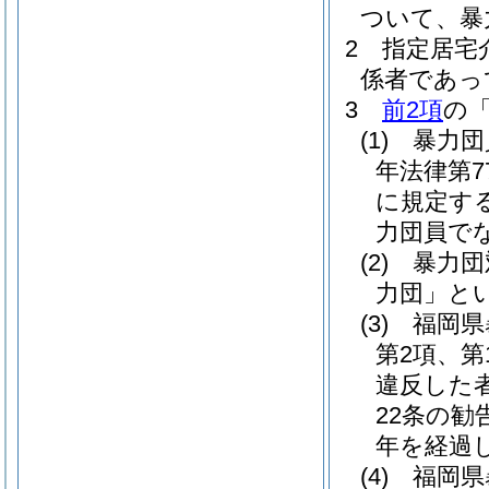
ついて、暴
2
指定居宅
係者であっ
3
前2項
の
(1)
暴力団
年法律第7
に規定す
力団員で
(2)
暴力団
力団」とい
(3)
福岡県
第2項、第
違反した
22条の
年を経過
(4)
福岡県