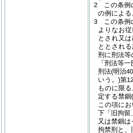
2
この条例
の例による
3
この条例
よりなお従
とされ又は
ととされる
刑に刑法等
「刑法等一
刑法
(明治
いう。)
第1
ものに限る
定する禁錮
この項にお
下「旧拘留
又は禁錮は
拘禁刑と、