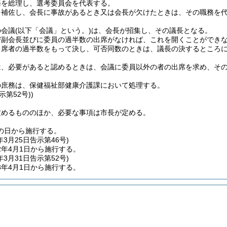
務を総理し、選考委員会を代表する。
を補佐し、会長に事故があるとき又は会長が欠けたときは、その職務を
の会議
(以下「会議」という。)
は、会長が招集し、その議長となる。
び副会長並びに委員の過半数の出席がなければ、これを開くことができ
出席者の過半数をもって決し、可否同数のときは、議長の決するところ
は、必要があると認めるときは、会議に委員以外の者の出席を求め、そ
の庶務は、保健福祉部健康介護課において処理する。
示第52号))
定めるもののほか、必要な事項は市長が定める。
の日から施行する。
年3月25日
告示第46号)
2年4月1日から施行する。
年3月31日
告示第52号)
3年4月1日から施行する。