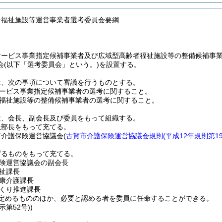
者福祉施設等運営事業者選考委員会要綱
サービス事業指定候補事業者及び広域型高齢者福祉施設等の整備候補事
会
(以下「選考委員会」という。)
を設置する。
は、次の事項について審議を行うものとする。
ービス事業指定候補事業者の選考に関すること。
福祉施設等の整備候補事業者の選考に関すること。
は、会長、副会長及び委員をもって組織する。
祉部長をもって充てる。
市介護保険運営協議会
(
古賀市介護保険運営協議会規則
(平成12年規則第19
げるものをもって充てる。
険運営協議会の副会長
祉課長
康介護課長
くり推進課長
定めるもののほか、必要と認める者を委員に任命することができる。
示第52号))