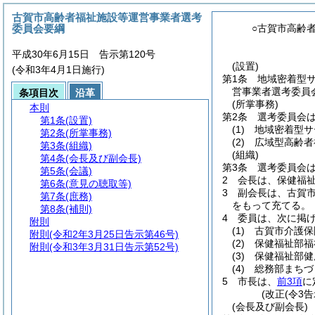
古賀市高齢者福祉施設等運営事業者選考
委員会要綱
○古賀市高齢
平成30年6月15日 告示第120号
(設置)
(令和3年4月1日施行)
第1条
地域密着型
営事業者選考委員
条項目次
沿革
(所掌事務)
本則
第2条
選考委員会
第1条
(設置)
(1)
地域密着型サ
第2条
(所掌事務)
(2)
広域型高齢者
第3条
(組織)
(組織)
第4条
(会長及び副会長)
第3条
選考委員会
第5条
(会議)
2
会長は、保健福
第6条
(意見の聴取等)
3
副会長は、古賀
第7条
(庶務)
をもって充てる。
第8条
(補則)
4
委員は、次に掲
附則
(1)
古賀市介護保
附則
(令和2年3月25日告示第46号)
(2)
保健福祉部福
附則
(令和3年3月31日告示第52号)
(3)
保健福祉部健
(4)
総務部まちづ
5
市長は、
前3項
に
(改正(令3告
(会長及び副会長)