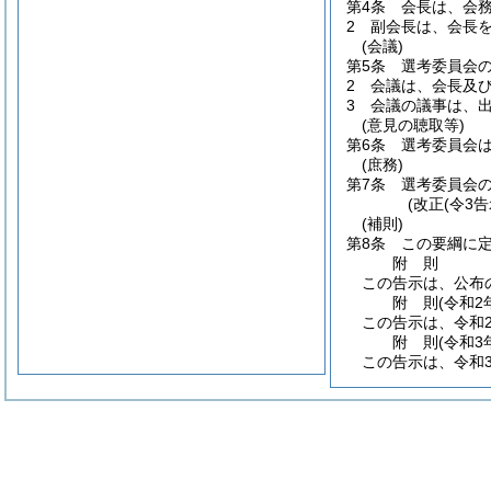
第4条
会長は、会
2
副会長は、会長
(会議)
第5条
選考委員会
2
会議は、会長及
3
会議の議事は、
(意見の聴取等)
第6条
選考委員会
(庶務)
第7条
選考委員会
(改正(令3告
(補則)
第8条
この要綱に
附
則
この告示は、公布
附
則
(令和2
この告示は、令和
附
則
(令和3
この告示は、令和