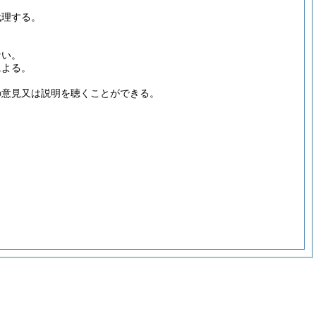
代理する。
ない。
による。
の意見又は説明を聴くことができる。