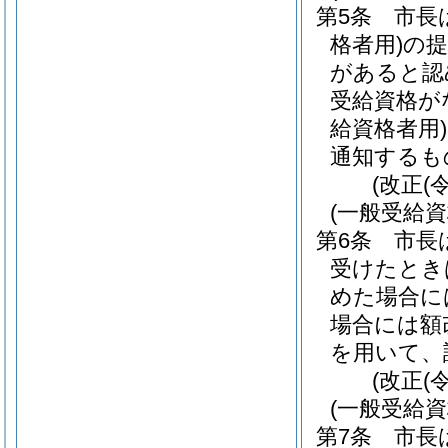
第5条
市長
格者用)
の提
があると認
受給資格が
給資格者用)
通知するも
(改正(
(一般受給
第6条
市長
受けたとき
めた場合に
場合には額
を用いて、
(改正(
(一般受給
第7条
市長