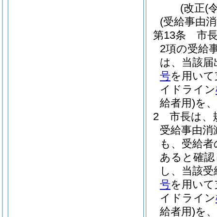
(改正(
(受給事由
第13条
市
2項の受給
は、当該届
号
を用いて
イドライン
給者用)
を、
2
市長は、
受給事由消
も、受給者
あると確認
し、当該受
号
を用いて
イドライン
給者用)
を、