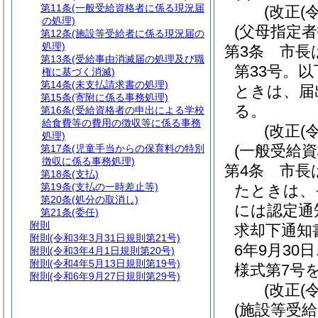
第11条
(一般受給資格者に係る現況届
(改正(
の処理)
(父母指定
第12条
(施設等受給者に係る現況届の
処理)
第3条
市長
第13条
(受給事由消滅届の処理及び職
第33号。
権に基づく消滅)
第14条
(未支払請求書の処理)
ときは、届
第15条
(寄附に係る事務処理)
る。
第16条
(受給資格者の申出による学校
給食費等の費用の徴収等に係る事務
(改正(
処理)
(一般受給
第17条
(児童手当からの保育料の特別
徴収に係る事務処理)
第4条
市長
第18条
(支払)
第19条
(支払の一時差止等)
たときは、
第20条
(処分の取消し)
には認定通
第21条
(委任)
附則
求却下通知
附則
(令和3年3月31日規則第21号)
6年9月30
附則
(令和3年4月1日規則第20号)
附則
(令和4年5月13日規則第19号)
様式第7号
附則
(令和6年9月27日規則第29号)
(改正(
(施設等受