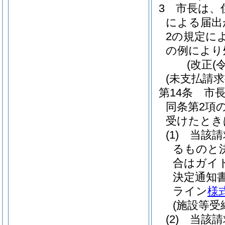
3
市長は、
による届出
2の規定に
の例により
(改正(
(未支払請求
第14条
市
同条第2項
受けたとき
(1)
当該請
るものと
合はガイ
決定通知
ライン
様
(施設等受
(2)
当該請