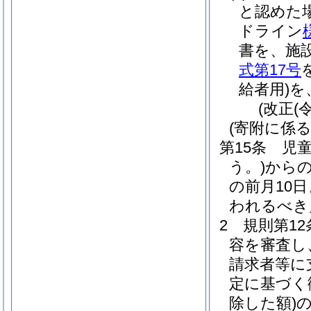
と認めた
ドライン
書を、施
式第17号
給者用)
を
(改正(
(寄附に係る
第15条
児
う。)
からの
の前月10
われるべき
2
規則第1
容を審査し
請求者等に
定に基づく
除した額)