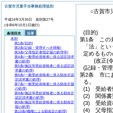
古賀市児童手当事務処理規則
○古賀市
平成24年3月30日 規則第27号
(令和6年10月1日施行)
(目的)
条項目次
沿革
第1条
この
本則
第1条
(目的)
「法」とい
第2条
(記録・管理すべき情報)
第3条
(父母指定者指定届の処理等)
定めるもの
第4条
(一般受給資格者に係る認定請求
(改正(
書の処理)
第5条
(施設等受給資格者に係る認定請
(記録・管
求書の処理)
第2条
市に
第6条
(一般受給資格者に係る額改定認
定請求書の処理)
る。
第7条
(一般受給資格者に係る額改定届
(1)
受給者
の処理)
第8条
(施設等受給資格者に係る額改定
(2)
関係書
認定請求書の処理)
(3)
受給資
第9条
(施設等受給資格者に係る額改定
届の処理)
(4)
父母指
第10条
(職権による額改定の処理)