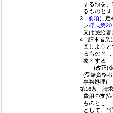
する額を、
るものとす
3
前項
に定
ン
様式第20
又は受給者
4
請求者又
回しようと
るものとし
象とする。
(改正(
(受給資格
事務処理)
第16条
請
費用の支払
ものとし、
として、当