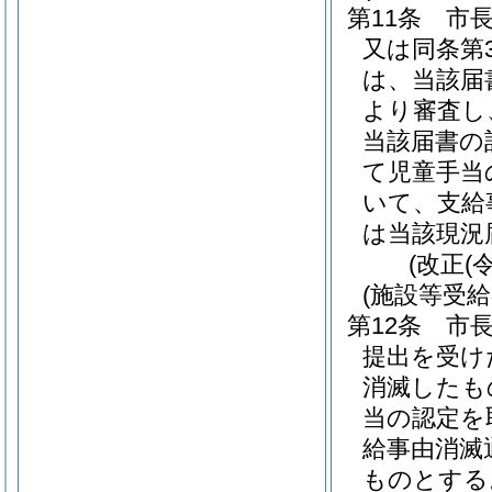
第11条
市
又は同条第
は、当該届
より審査し
当該届書の
て児童手当
いて、支給
は当該現況
(改正(
(施設等受
第12条
市長
提出を受け
消滅したも
当の認定を
給事由消滅
ものとする