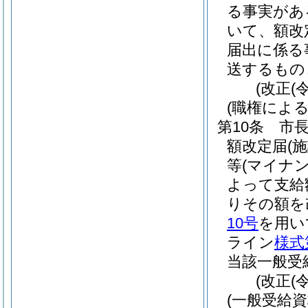
る事実があ
いて、額改
届出に係る
送するもの
(改正(
(職権によ
第10条
市長
額改定届
(
等
(マイナ
よって支給
りその額を
10号
を用い
ライン
様式
当該一般受
(改正(
(一般受給