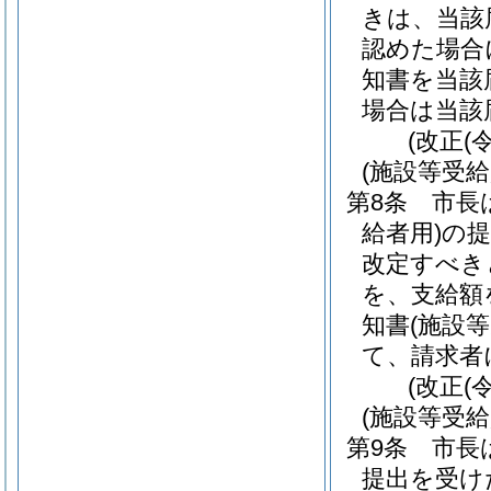
きは、当該
認めた場合
知書を当該
場合は当該
(改正(
(施設等受
第8条
市長
給者用)
の提
改定すべき
を、支給額
知書
(施設
て、請求者
(改正(
(施設等受
第9条
市長
提出を受け