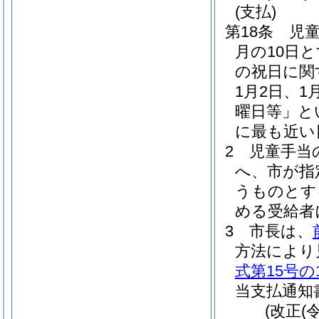
(支払)
第18条
児
月の10日
の祝日に関
1月2日、1
曜日等」と
に最も近い
2
児童手当
へ、市が指
うものとす
める受給者
3
市長は、
方法により
式第15号の
当支払通知
(改正(