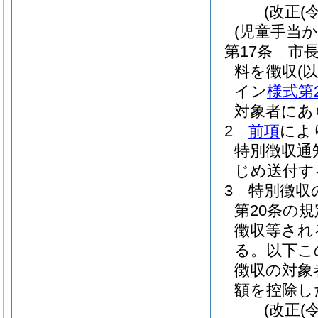
(改正(
(児童手当
第17条
市
料を徴収
(
イン
様式第
対象者にあ
2
前項
によ
特別徴収通
じめ送付す
3
特別徴収
第20条の
徴収等され
る。以下こ
徴収の対象
額を控除し
(改正(