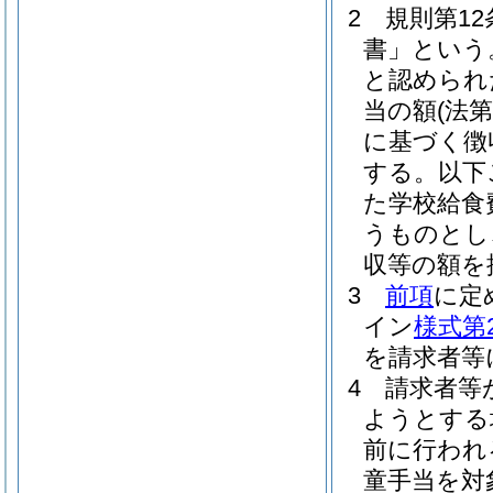
2
規則第1
書」という
と認められ
当の額
(法
に基づく徴
する。以下
た学校給食
うものとし
収等の額を
3
前項
に定
イン
様式第
を請求者等
4
請求者等
ようとする
前に行われ
童手当を対