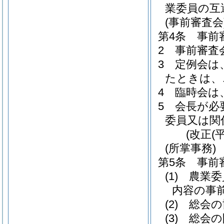
業委員の互
(事前審査会
第4条
事前
2
事前審査
3
定例会は
たときは、
4
臨時会は
5
会長が必
委員又は関
(改正(
(所掌事務)
第5条
事前
(1)
農業委
内容の事
(2)
総会の
(3)
総会の