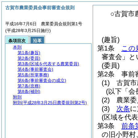
古賀市農業委員会事前審査会規則
○古賀市
平成16年7月6日 農業委員会規則第1号
(平成28年3月25日施行)
(趣旨)
条項目次
沿革
第1条
この
本則
第1条
(趣旨)
審査会」と
第2条
(委員)
第3条
(区域を代表する農業委員)
(委員)
第4条
(事前審査会)
第2条
事前
第5条
(所掌事務)
第6条
(事前審査会の成立)
(1)
古賀市
第7条
(庶務)
(以下「会
第8条
(補則)
附則
(2)
農業委
附則
(平成28年3月25日農委規則第2号)
(3)
次条
に
(区域を代
第3条
前条
の旧小野村