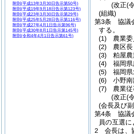
附則
(平成13年3月30日告示第50号)
(改正(
附則
(平成19年9月18日告示第123号)
(組織)
附則
(平成23年3月30日告示第29号)
附則
(平成25年5月28日告示第116号)
第3条
協議
附則
(平成27年4月1日告示第96号)
する。
附則
(平成30年8月1日告示第145号)
附則
(令和4年4月1日告示第61号)
(1)
農業委
(2)
農区長
(3)
粕屋農
(4)
福岡県
(5)
福岡県
(6)
小野南
(7)
農業従
(改正(
(会長及び副
第4条
協議
員の互選に
2
会長は、