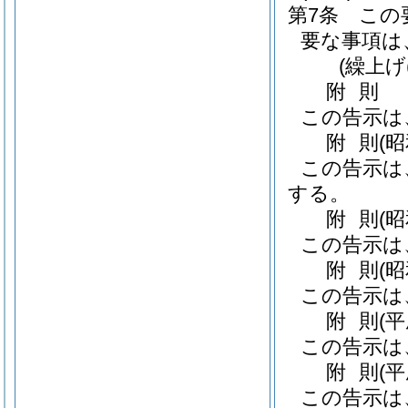
第7条
この
要な事項は
(繰上げ
附
則
この告示は
附
則
(
この告示は
する。
附
則
(
この告示は
附
則
(昭
この告示は
附
則
(
この告示は
附
則
(
この告示は