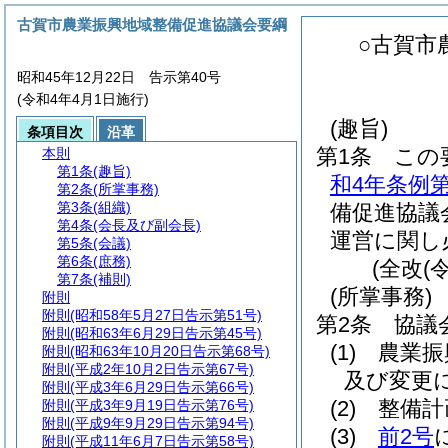
古賀市農業振興地域整備促進協議会要綱
○古賀市
昭和45年12月22日 告示第40号
(令和4年4月1日施行)
(趣旨)
条項目次
沿革
第1条
この
本則
第1条
(趣旨)
和4年条例第
第2条
(所掌事務)
第3条
(組織)
備促進協議
第4条
(会長及び副会長)
運営に関し
第5条
(会議)
第6条
(庶務)
(全改(
第7条
(補則)
(所掌事務)
附則
附則
(昭和58年5月27日告示第51号)
第2条
協議
附則
(昭和63年6月29日告示第45号)
(1)
農業振
附則
(昭和63年10月20日告示第68号)
附則
(平成2年10月2日告示第67号)
及び変更
附則
(平成3年6月29日告示第66号)
(2)
整備計
附則
(平成3年9月19日告示第76号)
附則
(平成9年9月29日告示第94号)
(3)
前2号
附則
(平成11年6月7日告示第58号)