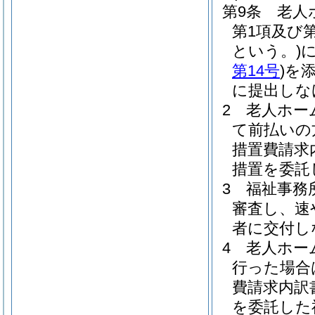
第9条
老人
第1項及び
という。)
第14号
)
を
に提出しな
2
老人ホー
て前払いの
措置費請求
措置を委託
3
福祉事務
審査し、速
者に交付し
4
老人ホー
行った場合
費請求内訳
を委託した