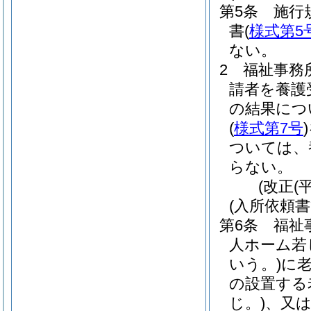
第5条
施行
書
(
様式第5
ない。
2
福祉事務
請者を養護
の結果につ
(
様式第7号
)
ついては、
らない。
(改正(
(入所依頼書
第6条
福祉
人ホーム若
いう。)
に
の設置する
じ。)
、又