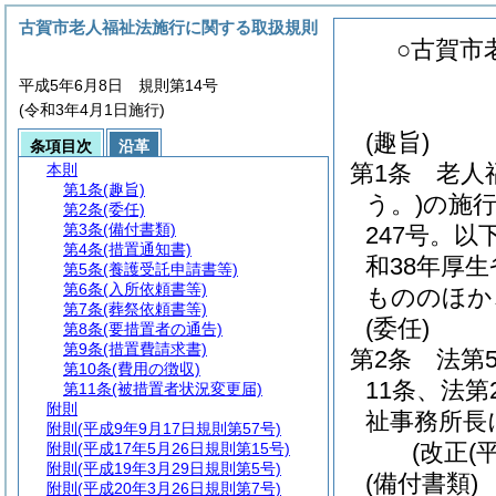
古賀市老人福祉法施行に関する取扱規則
○古賀市
平成5年6月8日 規則第14号
(令和3年4月1日施行)
(趣旨)
条項目次
沿革
第1条
老人
本則
第1条
(趣旨)
う。)
の施
第2条
(委任)
第3条
(備付書類)
247号。以
第4条
(措置通知書)
和38年厚
第5条
(養護受託申請書等)
第6条
(入所依頼書等)
もののほか
第7条
(葬祭依頼書等)
(委任)
第8条
(要措置者の通告)
第9条
(措置費請求書)
第2条
法第
第10条
(費用の徴収)
11条、法
第11条
(被措置者状況変更届)
附則
祉事務所長
附則
(平成9年9月17日規則第57号)
(改正(
附則
(平成17年5月26日規則第15号)
附則
(平成19年3月29日規則第5号)
(備付書類)
附則
(平成20年3月26日規則第7号)