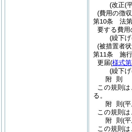
(改正(
(費用の徴収
第10条
法第
要する費用
(繰下げ
(被措置者状
第11条
施
更届
(
様式第
(繰下げ
附
則
この規則は
る。
附
則
(
この規則は
附
則
(
この規則は