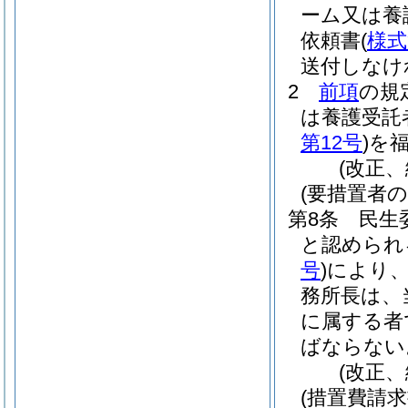
ーム又は養
依頼書
(
様式
送付しなけ
2
前項
の規
は養護受託
第12号
)
を
(改正、
(要措置者の
第8条
民生
と認められ
号
)
により
務所長は、
に属する者
ばならない
(改正、
(措置費請求