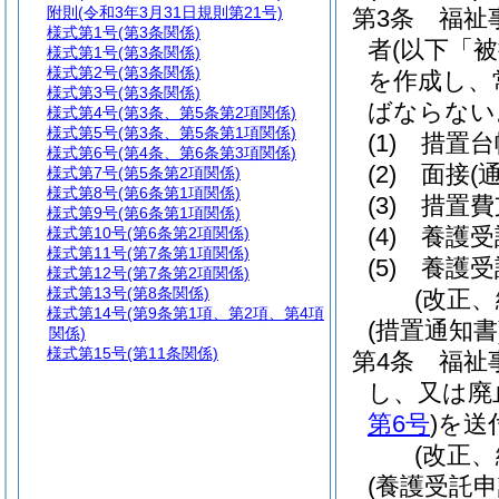
附則
(令和3年3月31日規則第21号)
第3条
福祉
様式第1号
(第3条関係)
者
(以下「
様式第1号
(第3条関係)
様式第2号
(第3条関係)
を作成し、
様式第3号
(第3条関係)
ばならない
様式第4号
(第3条、第5条第2項関係)
様式第5号
(第3条、第5条第1項関係)
(1)
措置台
様式第6号
(第4条、第6条第3項関係)
(2)
面接
(
様式第7号
(第5条第2項関係)
様式第8号
(第6条第1項関係)
(3)
措置費
様式第9号
(第6条第1項関係)
(4)
養護受
様式第10号
(第6条第2項関係)
様式第11号
(第7条第1項関係)
(5)
養護受
様式第12号
(第7条第2項関係)
様式第13号
(第8条関係)
(改正、
様式第14号
(第9条第1項、第2項、第4項
(措置通知書
関係)
様式第15号
(第11条関係)
第4条
福祉
し、又は廃
第6号
)
を送
(改正、
(養護受託申