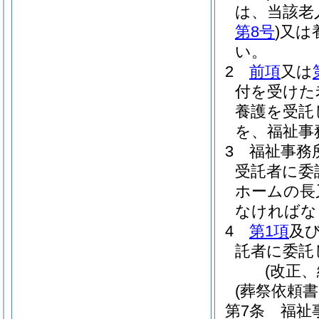
は、当該老
第8号
)
又は
い。
2
前項
又は
付を受けた
養護を受託
を、福祉事
3
福祉事務
受託者に委
ホームの長
なければな
4
第1項
及
託者に委託
(改正、
(葬祭依頼書
第7条
福祉